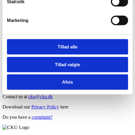
Statistik
28
okt
09:00
12:00
Online Safeguarding Seminar: Cultural
Dimensions of Abuse Prevention
Marketing
Together we create hope
Tillad alle
Opening hours
Mon-friday 9-16
Peter Bangs Vej 5B / 2000 Frederiksberg
Tillad valgte
Get newsletter
Afvis
Contact us at
cku@cku.dk
Download our
Privacy Policy
here
Do you have a
complaint?