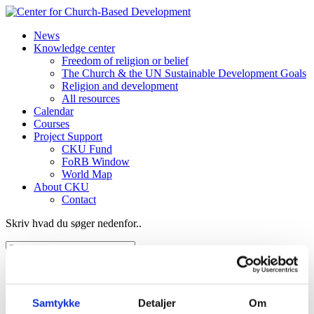
News
Knowledge center
Freedom of religion or belief
The Church & the UN Sustainable Development Goals
Religion and development
All resources
Calendar
Courses
Project Support
CKU Fund
FoRB Window
World Map
About CKU
Contact
Skriv hvad du søger nedenfor..
Project Support
CKU Fund
FoRB Window
Samtykke
Detaljer
Om
Consultancy