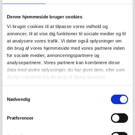
About CKU
Partners
Contact
Denne hjemmeside bruger cookies
Contact Information
Reports and complaints
Vi bruger cookies til at tilpasse vores indhold og
annoncer, til at vise dig funktioner til sociale medier og til
Events by Event Type
at analysere vores trafik. Vi deler også oplysninger om
din brug af vores hjemmeside med vores partnere inden
for sociale medier, annonceringspartnere og
Courses
analysepartnere. Vores partnere kan kombinere disse
Upcoming Events
data med andre oplysninger, du har givet dem, eller som
de har indsamlet fra din brug af deres tjenester.
Current Month
August
Samtykkevalg
Nødvendig
25
aug
09:00
10:30
Grant Management
September
Præferencer
09
sep
09:00
12:00
Diaconal locally led development
oktober