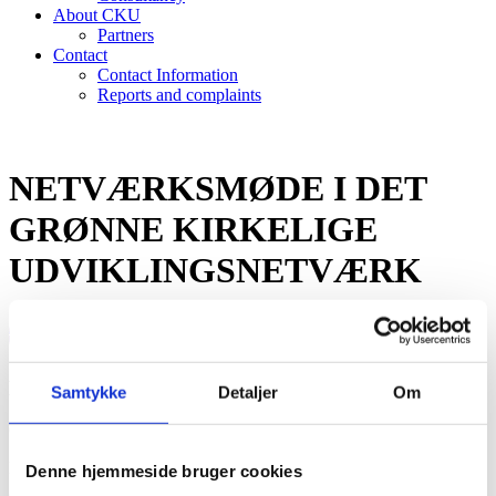
About CKU
Partners
Contact
Contact Information
Reports and complaints
NETVÆRKSMØDE I DET
GRØNNE KIRKELIGE
UDVIKLINGSNETVÆRK
17
sep
Hele dagen
Netværksmøde i det grønne kirkelige
udviklingsnetværk
Detaljer
Samtykke
Detaljer
Om
Om social retfærdighed og sorte energiprojekter
Mellemfolkeligt Samvirke og Green Faith besøger 17. september det
Denne hjemmeside bruger cookies
grønne kirkelige udviklingsnetværk. Mødets tema er EACOP – en