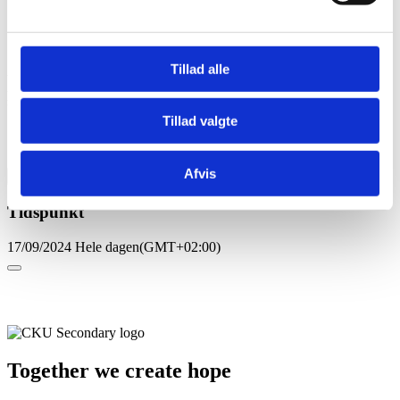
11:45 Group discussions
12:15 Lunch and network
13:00 Leila Stockmarr and Caroline Bessermann from Action Aid
Tillad alle
will present how EACOP is a global problem and how finance and
pension companies link persons in Denmark to the oil pipeline in
Uganda and Tanzania.
Tillad valgte
14:00 Wrap up
Afvis
more
Tidspunkt
17/09/2024
Hele dagen
(GMT+02:00)
Together we create hope