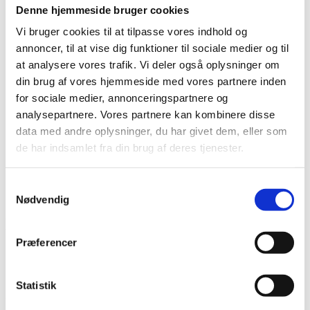
Det diakonale arbejde
Denne hjemmeside bruger cookies
Det kristne livssyn
Vi bruger cookies til at tilpasse vores indhold og
Forandringsteori
Udviklingssyn
annoncer, til at vise dig funktioner til sociale medier og til
Hvordan arbejder vi?
at analysere vores trafik. Vi deler også oplysninger om
Folkelig forankring
din brug af vores hjemmeside med vores partnere inden
Organisation
Bestyrelse og Bevillingsudvalg
for sociale medier, annonceringspartnere og
Økonomi
analysepartnere. Vores partnere kan kombinere disse
Medlemmer og partnere
data med andre oplysninger, du har givet dem, eller som
Sekretariatet
Se flere kontaktoplysninger
de har indsamlet fra din brug af deres tjenester.
Kalender
Kurser
Nyhedsbrev
Samtykkevalg
Nødvendig
Denmark Lesotho Network
Præferencer
Projektnummer
GLOBUS 22-21
Bevillingshaver
Denmark Lesotho Network
Land
Lesotho
Statistik
UDVEKSLING: