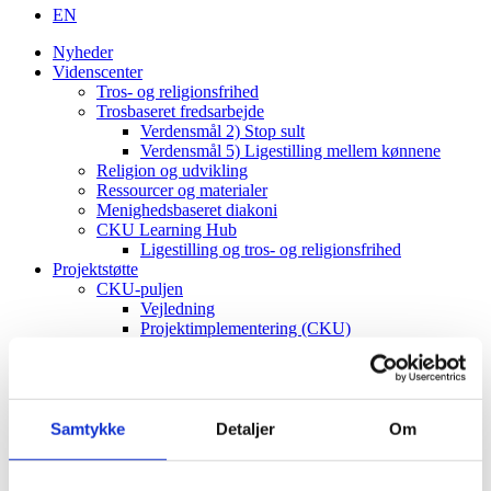
EN
Nyheder
Videnscenter
Tros- og religionsfrihed
Trosbaseret fredsarbejde
Verdensmål 2) Stop sult
Verdensmål 5) Ligestilling mellem kønnene
Religion og udvikling
Ressourcer og materialer
Menighedsbaseret diakoni
CKU Learning Hub
Ligestilling og tros- og religionsfrihed
Projektstøtte
CKU-puljen
Vejledning
Projektimplementering (CKU)
ToRF-vindue
Vejledning
Projektimplementering (ToRF)
Andre støttemuligheder
Faglig rådgiving
Samtykke
Detaljer
Om
Verdenskort
Om os
Værdier og vision