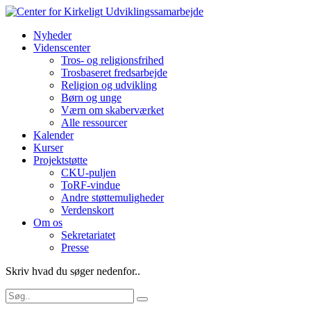
Nyheder
Videnscenter
Tros- og religionsfrihed
Trosbaseret fredsarbejde
Religion og udvikling
Børn og unge
Værn om skaberværket
Alle ressourcer
Kalender
Kurser
Projektstøtte
CKU-puljen
ToRF-vindue
Andre støttemuligheder
Verdenskort
Om os
Sekretariatet
Presse
Skriv hvad du søger nedenfor..