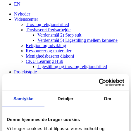
EN
Nyheder
Videnscenter
Tros- og religionsfrihed
Trosbaseret fredsarbejde
Verdensmål 2) Stop sult
Verdensmål 5) Ligestilling mellem kønnene
Religion og udvikling
Ressourcer og materialer
Menighedsbaseret diakoni
CKU Learning Hub
Ligestilling og tros- og religionsfrihed
Projektstøtte
CKU-puljen
Vejledning
Projektimplementering (CKU)
ToRF-vindue
Vejledning
Samtykke
Detaljer
Om
Projektimplementering (ToRF)
Andre støttemuligheder
Faglig rådgiving
Verdenskort
Denne hjemmeside bruger cookies
Om os
Vi bruger cookies til at tilpasse vores indhold og
Værdier og vision