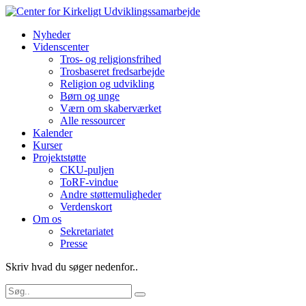
Nyheder
Videnscenter
Tros- og religionsfrihed
Trosbaseret fredsarbejde
Religion og udvikling
Børn og unge
Værn om skaberværket
Alle ressourcer
Kalender
Kurser
Projektstøtte
CKU-puljen
ToRF-vindue
Andre støttemuligheder
Verdenskort
Om os
Sekretariatet
Presse
Skriv hvad du søger nedenfor..