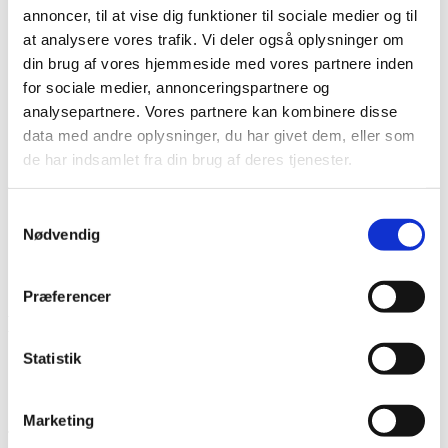
Det diakonale arbejde
annoncer, til at vise dig funktioner til sociale medier og til
Det kristne livssyn
at analysere vores trafik. Vi deler også oplysninger om
Forandringsteori
din brug af vores hjemmeside med vores partnere inden
Udviklingssyn
Hvordan arbejder vi?
for sociale medier, annonceringspartnere og
Folkelig forankring
analysepartnere. Vores partnere kan kombinere disse
Organisation
data med andre oplysninger, du har givet dem, eller som
Bestyrelse og Bevillingsudvalg
Økonomi
de har indsamlet fra din brug af deres tjenester.
Medlemmer og partnere
Sekretariatet
Se flere kontaktoplysninger
Samtykkevalg
Kalender
Nødvendig
Kurser
Nyhedsbrev
Præferencer
KIJANI
Statistik
Projektnummer
GLOBUS 23-85
Bevillingshaver
International Aid Services Danmark
Land
Kenya
Marketing
The goal of ‘Kijani’ is to engage young Danes under education in