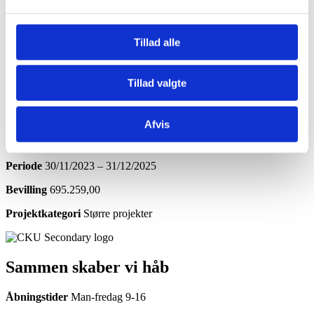
development cooperation and SDGs by letting them experience
firsthand climate change and climate adaption initiatives in East
Africa. The project focuses on SDG 13 and 17 and will facilitate
Tillad alle
youth-to youth encounters between Danish high school students and
Kenyan youths through study trips to Tharaka, Kenya. Following
these, the students will facilitate civic engagement activities in the
form of workshops, panel debates and SoMe campaigns targeting
Tillad valgte
students from both folk school, boarding schools and high schools.
The activities will educate and engage the target groups with focus
on the role of youth as agents of change.
Afvis
Info
Periode
30/11/2023 – 31/12/2025
Bevilling
695.259,00
Projektkategori
Større projekter
Sammen skaber vi håb
Åbningstider
Man-fredag 9-16