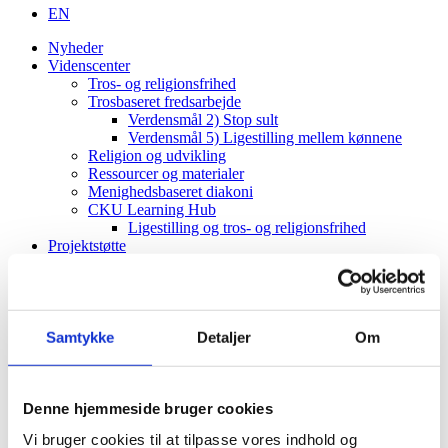
EN
Nyheder
Videnscenter
Tros- og religionsfrihed
Trosbaseret fredsarbejde
Verdensmål 2) Stop sult
Verdensmål 5) Ligestilling mellem kønnene
Religion og udvikling
Ressourcer og materialer
Menighedsbaseret diakoni
CKU Learning Hub
Ligestilling og tros- og religionsfrihed
Projektstøtte
CKU-puljen
Vejledning
Projektimplementering (CKU)
ToRF-vindue
Vejledning
Samtykke
Detaljer
Om
Projektimplementering (ToRF)
Andre støttemuligheder
Faglig rådgiving
Verdenskort
Denne hjemmeside bruger cookies
Om os
Vi bruger cookies til at tilpasse vores indhold og
Værdier og vision