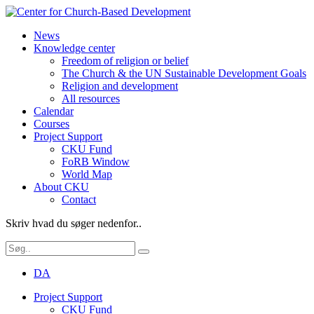
News
Knowledge center
Freedom of religion or belief
The Church & the UN Sustainable Development Goals
Religion and development
All resources
Calendar
Courses
Project Support
CKU Fund
FoRB Window
World Map
About CKU
Contact
Skriv hvad du søger nedenfor..
DA
Project Support
CKU Fund