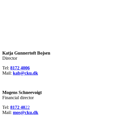
Katja Gunnertoft Bojsen
Director
Tel:
8172 4006
Mail:
kab@cku.dk
Mogens Schneevoigt
Financial director
Tel:
8172 40
22
Mail:
mos@cku.dk