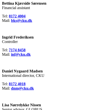
Bettina Kjærside Sørensen
Financial assistant
Tel:
8172 4004
Mail:
bks@cku.dk
Ingrid Frederiksen
Controller
Tel:
7174 8458
Mail:
inf@
cku.dk
Daniel Nygaard Madsen
International director, CKU
Tel:
8172 4018
Mail:
dnm@
cku.dk
Lisa Nørrelykke Nissen
Senior advisor, GLOBUS