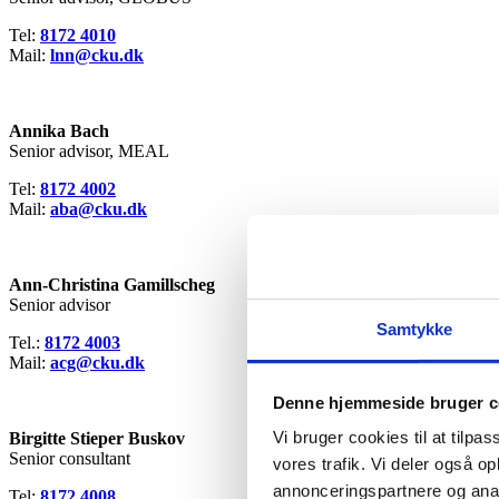
Tel:
8172 4010
Mail:
lnn@
cku.dk
Annika Bach
Senior advisor, MEAL
Tel:
8172 4002
Mail:
aba@
cku.dk
Ann-Christina Gamillscheg
Senior advisor
Samtykke
Tel.:
8172 4003
Mail:
acg@cku.dk
Denne hjemmeside bruger c
Vi bruger cookies til at tilpas
Birgitte Stieper Buskov
Senior consultant
vores trafik. Vi deler også 
annonceringspartnere og anal
Tel:
8172 4008