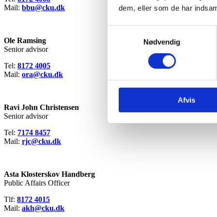
Mail:
bbu@cku.dk
dem, eller som de har indsaml
Samtykkevalg
Ole Ramsing
Nødvendig
Senior advisor
Tel:
8172 4005
Mail:
ora@
cku.dk
Afvis
Ravi John Christensen
Senior advisor
Tel:
7174 8457
Mail:
rjc@
cku.dk
Asta Klosterskov Handberg
Public Affairs Officer
Tlf:
8172 4015
Mail:
akh@
cku.dk