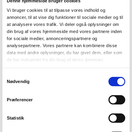
Denne hjemmeside bruger cookies
Forandringsteori
Udviklingssyn
Vi bruger cookies til at tilpasse vores indhold og
Hvordan arbejder vi?
annoncer, til at vise dig funktioner til sociale medier og til
Folkelig forankring
at analysere vores trafik. Vi deler også oplysninger om
Organisation
Bestyrelse og Bevillingsudvalg
din brug af vores hjemmeside med vores partnere inden
Økonomi
for sociale medier, annonceringspartnere og
Medlemmer og partnere
analysepartnere. Vores partnere kan kombinere disse
Sekretariatet
Se flere kontaktoplysninger
data med andre oplysninger, du har givet dem, eller som
Kalender
de har indsamlet fra din brug af deres tjenester.
Kurser
Nyhedsbrev
Samtykkevalg
Glædelig påske!
Nødvendig
29. marts 2021
Præferencer
Center for Kirkeligt Udviklingssamarbejde vil ønske alle vores
medlemmer og samarbejdspartnere en rigtig glædelig påskehøjtid.
Coronakrisen kaster mørke skygge over vores tilværelse i øjeblikket.
Statistik
Menneskers frihedsrettigheder er under pres, og de svageste står
uden job og indtægt i mange af de lande vi arbejder i. Der er mere