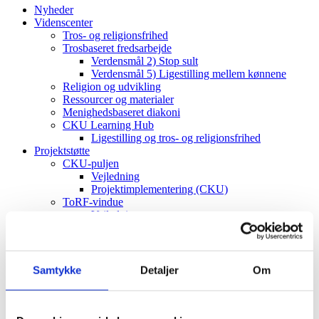
Nyheder
Videnscenter
Tros- og religionsfrihed
Trosbaseret fredsarbejde
Verdensmål 2) Stop sult
Verdensmål 5) Ligestilling mellem kønnene
Religion og udvikling
Ressourcer og materialer
Menighedsbaseret diakoni
CKU Learning Hub
Ligestilling og tros- og religionsfrihed
Projektstøtte
CKU-puljen
Vejledning
Projektimplementering (CKU)
ToRF-vindue
Vejledning
Projektimplementering (ToRF)
Andre støttemuligheder
Faglig rådgiving
Verdenskort
Samtykke
Detaljer
Om
Om os
Værdier og vision
Det diakonale arbejde
Det kristne livssyn