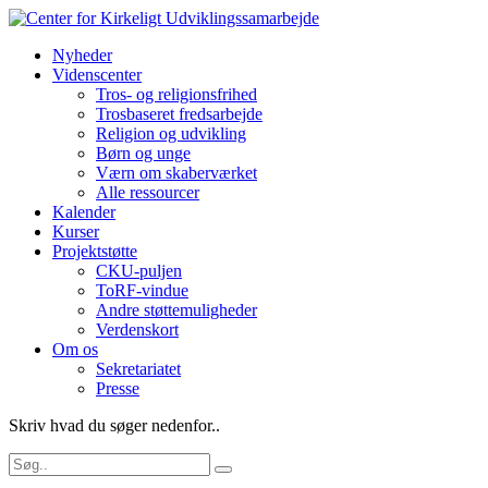
Nyheder
Videnscenter
Tros- og religionsfrihed
Trosbaseret fredsarbejde
Religion og udvikling
Børn og unge
Værn om skaberværket
Alle ressourcer
Kalender
Kurser
Projektstøtte
CKU-puljen
ToRF-vindue
Andre støttemuligheder
Verdenskort
Om os
Sekretariatet
Presse
Skriv hvad du søger nedenfor..