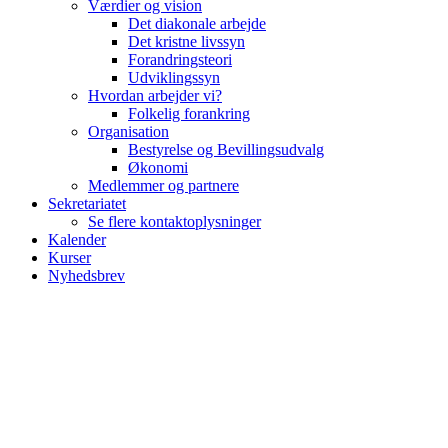
Værdier og vision
Det diakonale arbejde
Det kristne livssyn
Forandringsteori
Udviklingssyn
Hvordan arbejder vi?
Folkelig forankring
Organisation
Bestyrelse og Bevillingsudvalg
Økonomi
Medlemmer og partnere
Sekretariatet
Se flere kontaktoplysninger
Kalender
Kurser
Nyhedsbrev