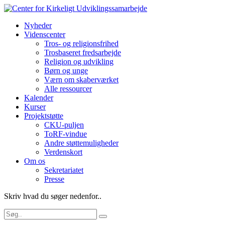
Nyheder
Videnscenter
Tros- og religionsfrihed
Trosbaseret fredsarbejde
Religion og udvikling
Børn og unge
Værn om skaberværket
Alle ressourcer
Kalender
Kurser
Projektstøtte
CKU-puljen
ToRF-vindue
Andre støttemuligheder
Verdenskort
Om os
Sekretariatet
Presse
Skriv hvad du søger nedenfor..