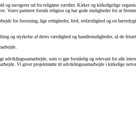
hold og navigerer ud fra religiøse værdier. Kirker og kirkeligelige organ
tikere. Vores partnere forstår religion og har gode muligheder for at fre
rbejde for forsoning, lige rettigheder, fred, retfærdighed og en bæredy
ring og styrkelse af deres værdighed og handlemuligheder, så de frisættes
marbejde.
t udviklingssamarbejde, som vi gør forståelig og relevant for alle intere
bejde. Vi giver projektstøtte til udviklingssamarbejde i kirkelige net