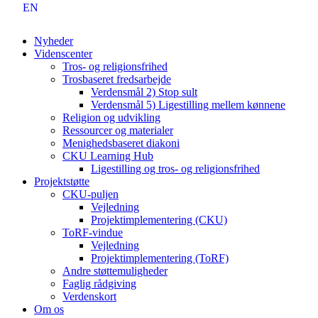
EN
Nyheder
Videnscenter
Tros- og religionsfrihed
Trosbaseret fredsarbejde
Verdensmål 2) Stop sult
Verdensmål 5) Ligestilling mellem kønnene
Religion og udvikling
Ressourcer og materialer
Menighedsbaseret diakoni
CKU Learning Hub
Ligestilling og tros- og religionsfrihed
Projektstøtte
CKU-puljen
Vejledning
Projektimplementering (CKU)
ToRF-vindue
Vejledning
Projektimplementering (ToRF)
Andre støttemuligheder
Faglig rådgiving
Verdenskort
Om os