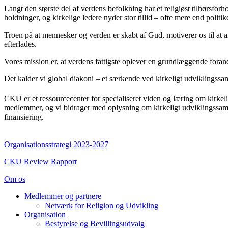
Langt den største del af verdens befolkning har et religiøst tilhørsfor
holdninger, og kirkelige ledere nyder stor tillid – ofte mere end poli
Troen på at mennesker og verden er skabt af Gud, motiverer os til at a
efterlades.
Vores mission er, at verdens fattigste oplever en grundlæggende forand
Det kalder vi global diakoni – et særkende ved kirkeligt udviklingssa
CKU er et ressourcecenter for specialiseret viden og læring om kirkelig
medlemmer, og vi bidrager med oplysning om kirkeligt udviklingssamar
finansiering.
Organisationsstrategi 2023-2027
CKU Review Rapport
Om os
Medlemmer og partnere
Netværk for Religion og Udvikling
Organisation
Bestyrelse og Bevillingsudvalg