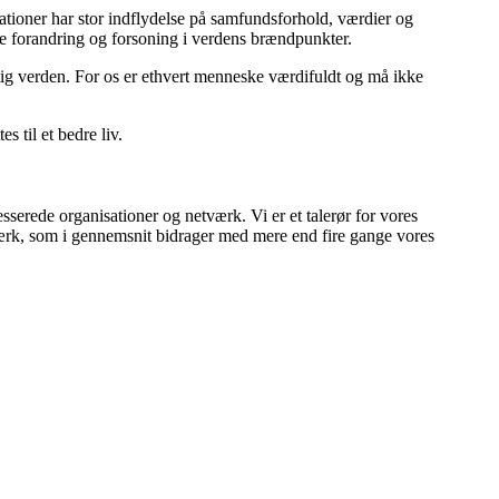
isationer har stor indflydelse på samfundsforhold, værdier og
mme forandring og forsoning i verdens brændpunkter.
gtig verden. For os er ethvert menneske værdifuldt og må ikke
 til et bedre liv.
sserede organisationer og netværk. Vi er et talerør for vores
værk, som i gennemsnit bidrager med mere end fire gange vores