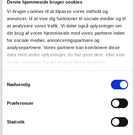
Denne hjemmeside bruger cookies
Udenrigsministeriet refunderer delvist udgifter til skolepenge for
Vi bruger cookies til at tilpasse vores indhold og
børn af danske medarbejdere i udlandet. Det drejer sig om NGO-
annoncer, til at vise dig funktioner til sociale medier og til
medarbejdere, der er udsendt til humanitært og udviklingsmæssigt
at analysere vores trafik. Vi deler også oplysninger om
arbejde. Alle organisationer, der opfylder betingelserne, kan ansøge.
din brug af vores hjemmeside med vores partnere inden
CKU administrerer disse tilskud – også for organisationer, som ikke
for sociale medier, annonceringspartnere og
er medlemmer. Foruden refusion af skolepenge kan der gives tilskud
til dækning af børns hjemrejseudgifter fra skolen.
analysepartnere. Vores partnere kan kombinere disse
data med andre oplysninger, du har givet dem, eller som
de har indsamlet fra din brug af deres tjenester.
Retningslinjer for Refusion af Skolepenge
Samtykkevalg
Nødvendig
Ansøgnings og afrapporteringsformater kan findes på
ansøgningsportalen. Nedenfor findes gældende revisionsinstruks:
Præferencer
Revisionsinstruks
Revisorerklæring
Statistik