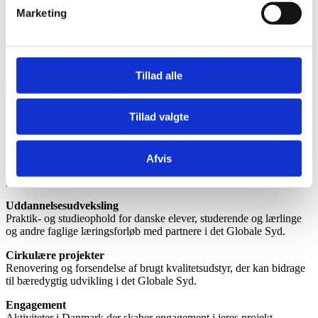
Marketing
GLOBUS
Tillad alle
Ansøg her
Tillad valgte
CKU forvalter sammen med Fagbevægelsens Udviklingssamarbejde
(DTDA) GLOBUS – puljen for globalt engagement, uddannelse og
Afvis
samarbejde. Puljen finansieres af Udenrigsministeriet og yder
økonomisk støtte til:
Uddannelsesudveksling
Praktik- og studieophold for danske elever, studerende og lærlinge
og andre faglige læringsforløb med partnere i det Globale Syd.
Cirkulære projekter
Renovering og forsendelse af brugt kvalitetsudstyr, der kan bidrage
til bæredygtig udvikling i det Globale Syd.
Engagement
Aktiviteter i Danmark der skaber engagement i jeres projekt,