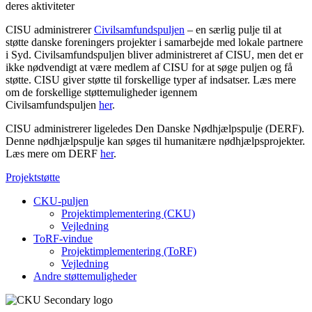
deres aktiviteter
CISU administrerer
Civilsamfundspuljen
– en særlig pulje til at
støtte danske foreningers projekter i samarbejde med lokale partnere
i Syd. Civilsamfundspuljen bliver administreret af CISU, men det er
ikke nødvendigt at være medlem af CISU for at søge puljen og få
støtte. CISU giver støtte til forskellige typer af indsatser. Læs mere
om de forskellige støttemuligheder igennem
Civilsamfundspuljen
her
.
CISU administrerer ligeledes Den Danske Nødhjælpspulje (DERF).
Denne nødhjælpspulje kan søges til humanitære nødhjælpsprojekter.
Læs mere om DERF
her
.
Projektstøtte
CKU-puljen
Projektimplementering (CKU)
Vejledning
ToRF-vindue
Projektimplementering (ToRF)
Vejledning
Andre støttemuligheder