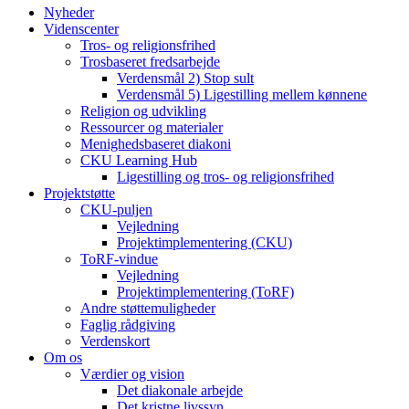
Nyheder
Videnscenter
Tros- og religionsfrihed
Trosbaseret fredsarbejde
Verdensmål 2) Stop sult
Verdensmål 5) Ligestilling mellem kønnene
Religion og udvikling
Ressourcer og materialer
Menighedsbaseret diakoni
CKU Learning Hub
Ligestilling og tros- og religionsfrihed
Projektstøtte
CKU-puljen
Vejledning
Projektimplementering (CKU)
ToRF-vindue
Vejledning
Projektimplementering (ToRF)
Andre støttemuligheder
Faglig rådgiving
Verdenskort
Om os
Værdier og vision
Det diakonale arbejde
Det kristne livssyn