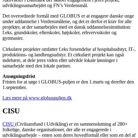
udviklingssamarbejdet og FN’s Verdensmål.
Det overordnede formål med GLOBUS er at engagere danske unge
under uddannelse i Verdensmålene, og det er derfor et krav for alle
projekter, at der samarbejdes med en dansk uddannelsesinstitution:
f.eks. grundskoler, efterskoler, højskoler, erhvervsskoler og
gymnasier.
Cirkulære projekter omfatter f.eks forsendelse af hospitalsudstyr, IT-,
produktions- og landbrugsudstyr. Et cirkulært projekt kan også
indebære, at dele jeres viden eller udvikle lokale løsninger i
samarbejde med den lokale partner.
Ansøgningsfrist
Fristen for at søge i GLOBUS-puljen er den 1.marts og derefter den
1.september.
Læs mere på www.globuspuljen.dk
CISU
CISU
(Civilsamfund i Udvikling) er en sammenslutning af 280+
folkelige, danske organisationer, der alle er engagerede i
udviklingsarbejde – enten som deres hovedformål eller som en del af