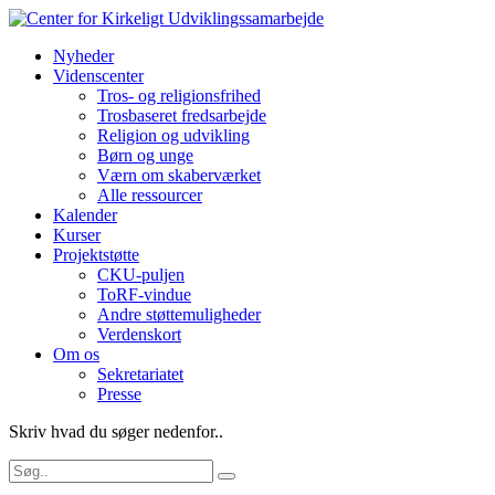
Nyheder
Videnscenter
Tros- og religionsfrihed
Trosbaseret fredsarbejde
Religion og udvikling
Børn og unge
Værn om skaberværket
Alle ressourcer
Kalender
Kurser
Projektstøtte
CKU-puljen
ToRF-vindue
Andre støttemuligheder
Verdenskort
Om os
Sekretariatet
Presse
Skriv hvad du søger nedenfor..