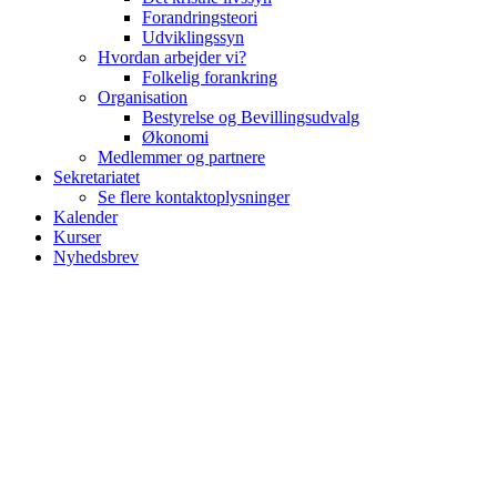
Forandringsteori
Udviklingssyn
Hvordan arbejder vi?
Folkelig forankring
Organisation
Bestyrelse og Bevillingsudvalg
Økonomi
Medlemmer og partnere
Sekretariatet
Se flere kontaktoplysninger
Kalender
Kurser
Nyhedsbrev