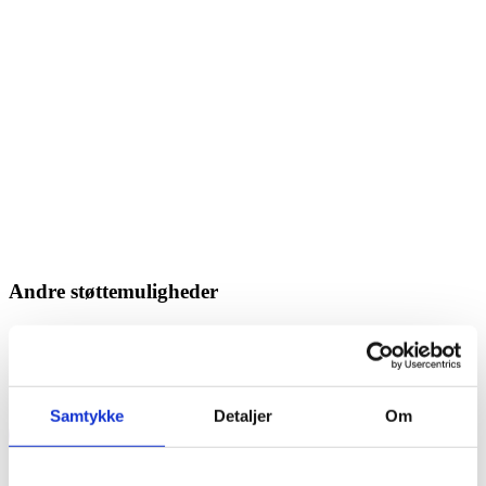
Andre støttemuligheder
Støtte til refusion af skolepenge
Samtykke
Detaljer
Om
Ansøg her