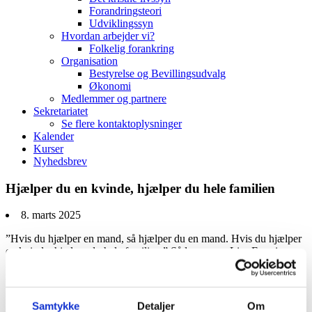
Forandringsteori
Udviklingssyn
Hvordan arbejder vi?
Folkelig forankring
Organisation
Bestyrelse og Bevillingsudvalg
Økonomi
Medlemmer og partnere
Sekretariatet
Se flere kontaktoplysninger
Kalender
Kurser
Nyhedsbrev
Hjælper du en kvinde, hjælper du hele familien
8. marts 2025
”Hvis du hjælper en mand, så hjælper du en mand. Hvis du hjælper
en kvinde, hjælper du hele familien.” Sådan svarer Lise Emming,
når hun bliver spurgt, hvad der inspirerer hende mest i samarbejdet
med kvinder i Burundi og Rwanda.
Lise Emming har besøgt begge lande utallige gange. Som teenager
Samtykke
Detaljer
Om