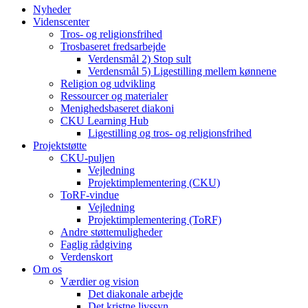
Nyheder
Videnscenter
Tros- og religionsfrihed
Trosbaseret fredsarbejde
Verdensmål 2) Stop sult
Verdensmål 5) Ligestilling mellem kønnene
Religion og udvikling
Ressourcer og materialer
Menighedsbaseret diakoni
CKU Learning Hub
Ligestilling og tros- og religionsfrihed
Projektstøtte
CKU-puljen
Vejledning
Projektimplementering (CKU)
ToRF-vindue
Vejledning
Projektimplementering (ToRF)
Andre støttemuligheder
Faglig rådgiving
Verdenskort
Om os
Værdier og vision
Det diakonale arbejde
Det kristne livssyn