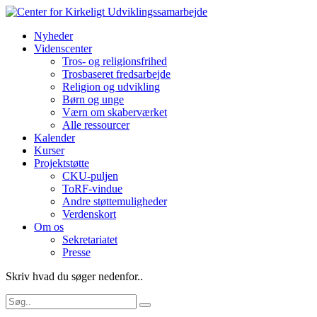
Nyheder
Videnscenter
Tros- og religionsfrihed
Trosbaseret fredsarbejde
Religion og udvikling
Børn og unge
Værn om skaberværket
Alle ressourcer
Kalender
Kurser
Projektstøtte
CKU-puljen
ToRF-vindue
Andre støttemuligheder
Verdenskort
Om os
Sekretariatet
Presse
Skriv hvad du søger nedenfor..