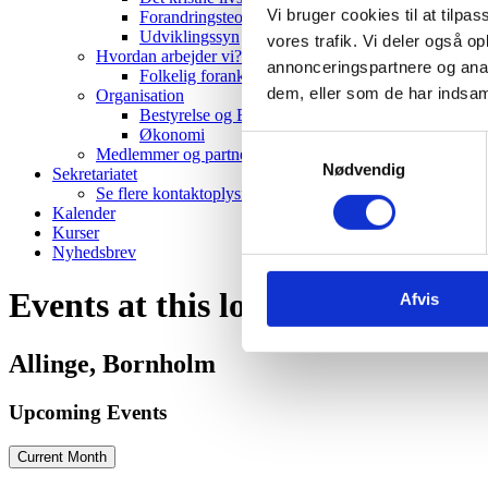
Vi bruger cookies til at tilpas
Forandringsteori
Udviklingssyn
vores trafik. Vi deler også 
Hvordan arbejder vi?
annonceringspartnere og anal
Folkelig forankring
dem, eller som de har indsaml
Organisation
Bestyrelse og Bevillingsudvalg
Økonomi
Samtykkevalg
Medlemmer og partnere
Nødvendig
Sekretariatet
Se flere kontaktoplysninger
Kalender
Kurser
Nyhedsbrev
Events at this location
Afvis
Allinge, Bornholm
Upcoming Events
Current Month