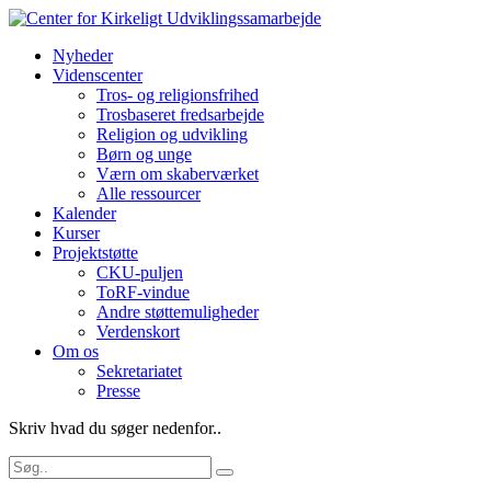
Nyheder
Videnscenter
Tros- og religionsfrihed
Trosbaseret fredsarbejde
Religion og udvikling
Børn og unge
Værn om skaberværket
Alle ressourcer
Kalender
Kurser
Projektstøtte
CKU-puljen
ToRF-vindue
Andre støttemuligheder
Verdenskort
Om os
Sekretariatet
Presse
Skriv hvad du søger nedenfor..