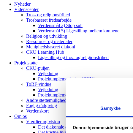
Nyheder
Videnscenter
Tros- og religionsfrihed
Trosbaseret fredsarbejde
Verdensmål 2) Stop sult
Verdensmål 5) Ligestilling mellem kønnene
Religion og udvikling
Ressourcer og materialer
Menighedsbaseret diakoni
CKU Learning Hub
Ligestilling og tros- og religionsfrihed
Projektstøtte
CKU-puljen
Vejledning
Projektimplementering (CKU)
ToRF-vindue
Vejledning
Projektimplementering (ToRF)
Andre støttemuligheder
Faglig rådgiving
Samtykke
Verdenskort
Om os
Værdier og vision
Det diakonale arbejde
Denne hjemmeside bruger c
Det kristne livssyn