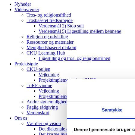
Nyheder
Videnscenter
Tros- og religionsfrihed
Trosbaseret fredsarbejde
Verdensmål 2) Stop sult
Verdensmål 5) Ligestilling mellem kønnene
Religion og udvikling
Ressourcer og materialer
Menighedsbaseret diakoni
CKU Learning Hub
Ligestilling og tros- og religionsfrihed
Projektstøtte
CKU-puljen
Vejledning
Projektimplementering (CKU)
ToRF-vindue
Vejledning
Projektimplementering (ToRF)
Andre støttemuligheder
Faglig rådgiving
Samtykke
Verdenskort
Om os
Værdier og vision
Det diakonale arbejde
Denne hjemmeside bruger c
Det kristne livssyn