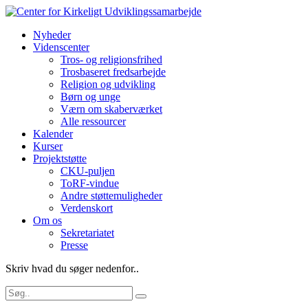
Nyheder
Videnscenter
Tros- og religionsfrihed
Trosbaseret fredsarbejde
Religion og udvikling
Børn og unge
Værn om skaberværket
Alle ressourcer
Kalender
Kurser
Projektstøtte
CKU-puljen
ToRF-vindue
Andre støttemuligheder
Verdenskort
Om os
Sekretariatet
Presse
Skriv hvad du søger nedenfor..