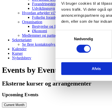
Vi bruger cookies til at tilpas
Forandringsteori
Udviklingssyn
vores trafik. Vi deler også 
Hvordan arbejder vi?
annonceringspartnere og anal
Folkelig forankring
dem, eller som de har indsaml
Organisation
Bestyrelse og Bevillingsudvalg
Økonomi
Samtykkevalg
Medlemmer og partnere
Nødvendig
Sekretariatet
Se flere kontaktoplysninger
Kalender
Kurser
Nyhedsbrev
Events by Event Type
Afvis
Eksterne kurser og arrangementer
Upcoming Events
Current Month