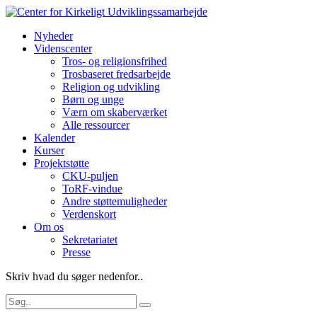
Nyheder
Videnscenter
Tros- og religionsfrihed
Trosbaseret fredsarbejde
Religion og udvikling
Børn og unge
Værn om skaberværket
Alle ressourcer
Kalender
Kurser
Projektstøtte
CKU-puljen
ToRF-vindue
Andre støttemuligheder
Verdenskort
Om os
Sekretariatet
Presse
Skriv hvad du søger nedenfor..