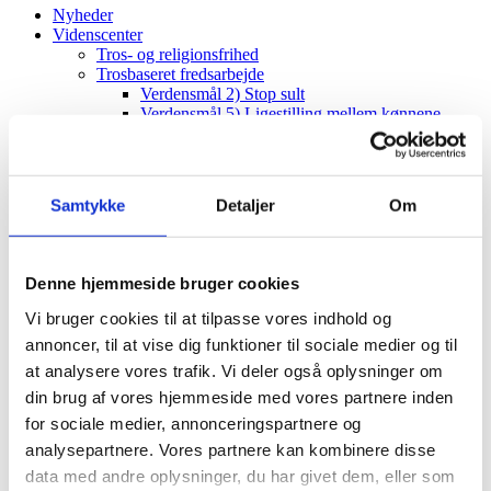
Nyheder
Videnscenter
Tros- og religionsfrihed
Trosbaseret fredsarbejde
Verdensmål 2) Stop sult
Verdensmål 5) Ligestilling mellem kønnene
Religion og udvikling
Ressourcer og materialer
Menighedsbaseret diakoni
CKU Learning Hub
Samtykke
Detaljer
Om
Ligestilling og tros- og religionsfrihed
Projektstøtte
CKU-puljen
Vejledning
Denne hjemmeside bruger cookies
Projektimplementering (CKU)
ToRF-vindue
Vi bruger cookies til at tilpasse vores indhold og
Vejledning
annoncer, til at vise dig funktioner til sociale medier og til
Projektimplementering (ToRF)
Andre støttemuligheder
at analysere vores trafik. Vi deler også oplysninger om
Faglig rådgiving
din brug af vores hjemmeside med vores partnere inden
Verdenskort
for sociale medier, annonceringspartnere og
Om os
Værdier og vision
analysepartnere. Vores partnere kan kombinere disse
Det diakonale arbejde
data med andre oplysninger, du har givet dem, eller som
Det kristne livssyn