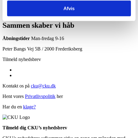
No Events
Afvis
Sammen skaber vi håb
Åbningstider
Man-fredag 9-16
Peter Bangs Vej 5B / 2000 Frederiksberg
Tilmeld nyhedsbrev
Kontakt os på
cku@cku.dk
Hent vores
Privatlivspolitik
her
Har du en
klage?
Tilmeld dig CKU’s nyhedsbrev