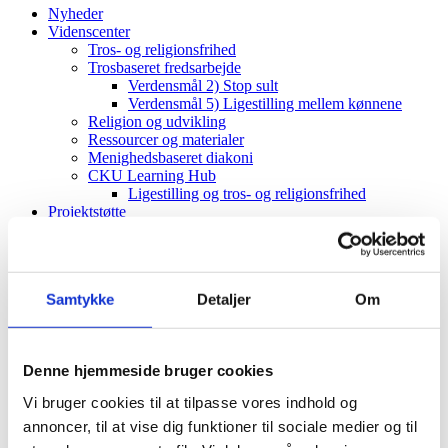
Nyheder
Videnscenter
Tros- og religionsfrihed
Trosbaseret fredsarbejde
Verdensmål 2) Stop sult
Verdensmål 5) Ligestilling mellem kønnene
Religion og udvikling
Ressourcer og materialer
Menighedsbaseret diakoni
CKU Learning Hub
Ligestilling og tros- og religionsfrihed
Projektstøtte
CKU-puljen
Vejledning
Projektimplementering (CKU)
ToRF-vindue
Samtykke
Detaljer
Om
Vejledning
Projektimplementering (ToRF)
Andre støttemuligheder
Faglig rådgiving
Denne hjemmeside bruger cookies
Verdenskort
Om os
Vi bruger cookies til at tilpasse vores indhold og
Værdier og vision
annoncer, til at vise dig funktioner til sociale medier og til
Det diakonale arbejde
Det kristne livssyn