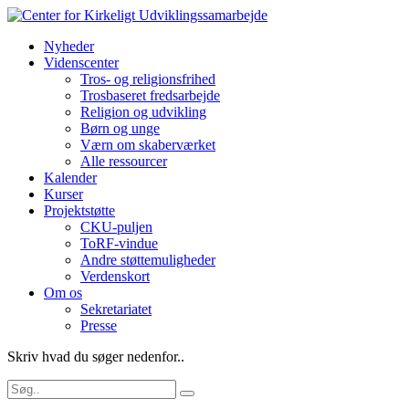
Nyheder
Videnscenter
Tros- og religionsfrihed
Trosbaseret fredsarbejde
Religion og udvikling
Børn og unge
Værn om skaberværket
Alle ressourcer
Kalender
Kurser
Projektstøtte
CKU-puljen
ToRF-vindue
Andre støttemuligheder
Verdenskort
Om os
Sekretariatet
Presse
Skriv hvad du søger nedenfor..