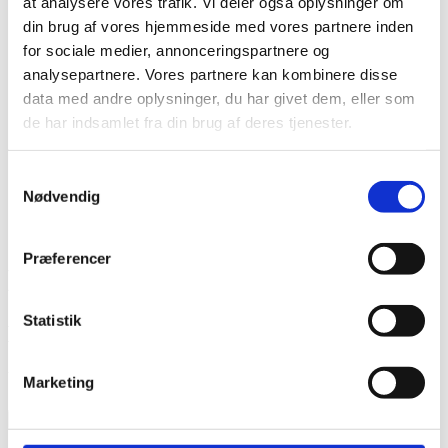
at analysere vores trafik. Vi deler også oplysninger om
Forandringsteori
din brug af vores hjemmeside med vores partnere inden
Udviklingssyn
for sociale medier, annonceringspartnere og
Hvordan arbejder vi?
Folkelig forankring
analysepartnere. Vores partnere kan kombinere disse
Organisation
data med andre oplysninger, du har givet dem, eller som
Bestyrelse og Bevillingsudvalg
de har indsamlet fra din brug af deres tjenester.
Økonomi
Medlemmer og partnere
Sekretariatet
Samtykkevalg
Se flere kontaktoplysninger
Kalender
Nødvendig
Kurser
Nyhedsbrev
Præferencer
Events by Event Type
Statistik
Knowledge Network
Upcoming Events
Marketing
Current Month