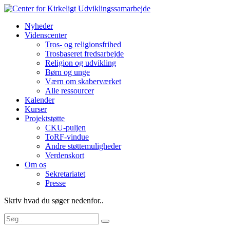
Nyheder
Videnscenter
Tros- og religionsfrihed
Trosbaseret fredsarbejde
Religion og udvikling
Børn og unge
Værn om skaberværket
Alle ressourcer
Kalender
Kurser
Projektstøtte
CKU-puljen
ToRF-vindue
Andre støttemuligheder
Verdenskort
Om os
Sekretariatet
Presse
Skriv hvad du søger nedenfor..