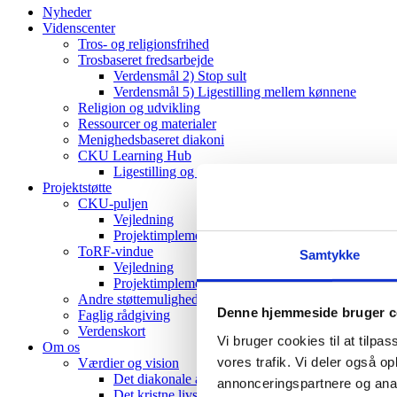
Nyheder
Videnscenter
Tros- og religionsfrihed
Trosbaseret fredsarbejde
Verdensmål 2) Stop sult
Verdensmål 5) Ligestilling mellem kønnene
Religion og udvikling
Ressourcer og materialer
Menighedsbaseret diakoni
CKU Learning Hub
Ligestilling og tros- og religionsfrihed
Projektstøtte
CKU-puljen
Vejledning
Projektimplementering (CKU)
ToRF-vindue
Samtykke
Vejledning
Projektimplementering (ToRF)
Andre støttemuligheder
Denne hjemmeside bruger c
Faglig rådgiving
Verdenskort
Vi bruger cookies til at tilpas
Om os
vores trafik. Vi deler også 
Værdier og vision
Det diakonale arbejde
annonceringspartnere og anal
Det kristne livssyn