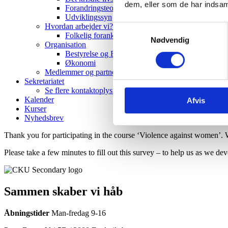
dem, eller som de har indsaml
Forandringsteori
Udviklingssyn
Hvordan arbejder vi?
Samtykkevalg
Folkelig forankring
Nødvendig
Organisation
Bestyrelse og Bevillingsudvalg
Økonomi
Medlemmer og partnere
Sekretariatet
Se flere kontaktoplysninger
Kalender
Afvis
Kurser
Nyhedsbrev
Thank you for participating in the course ‘Violence against women’. 
Please take a few minutes to fill out this survey – to help us as we dev
Sammen skaber vi håb
Åbningstider
Man-fredag 9-16