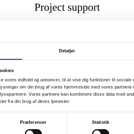
Project support
Detaljer
ookies
se vores indhold og annoncer, til at vise dig funktioner til sociale
oplysninger om din brug af vores hjemmeside med vores partnere i
 churches in the global south to uphold their diaconal responsibilities
ysepartnere. Vores partnere kan kombinere disse data med andr
apply for up to DKK 1 mil. in support for smaller development activit
et fra din brug af deres tjenester.
Præferencer
Statistik