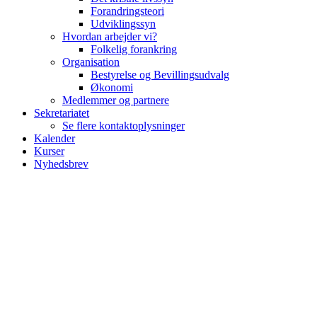
Forandringsteori
Udviklingssyn
Hvordan arbejder vi?
Folkelig forankring
Organisation
Bestyrelse og Bevillingsudvalg
Økonomi
Medlemmer og partnere
Sekretariatet
Se flere kontaktoplysninger
Kalender
Kurser
Nyhedsbrev