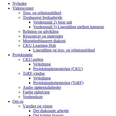
Nyheder
Videnscenter
Tros- og religionsfrihed
Trosbaseret fredsarbejde
Verdensmål 2) Stop sult
Verdensmål 5) Ligestilling mellem kønnene
Religion og udvikling
Ressourcer og materialer
Menighedsbaseret diakoni
CKU Learning Hub
Ligestilling og tros- og religionsfrihed
Projektstøtte
CKU-puljen
Vejledning
Projektimplementering (CKU)
ToRF-vindue
Vejledning
Projektimplementering (ToRF)
Andre støttemuligheder
Faglig rådgiving
Verdenskort
Om os
Værdier og vision
Det diakonale arbejde
Det kristne livssyn