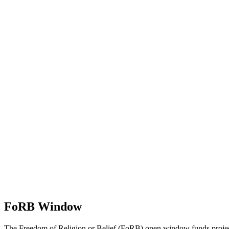
FoRB Window
The Freedom of Religion or Belief (FoRB) open window funds projects