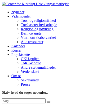
Nyheder
Videnscenter
Tros- og religionsfrihed
Trosbaseret fredsarbejde
Religion og udvikling
Børn og unge
Værn om skaberværket
Alle ressourcer
Kalender
Kurser
Projektstøtte
CKU-puljen
ToRF-vindue
Andre støttemuligheder
Verdenskort
Om os
Sekretariatet
Presse
Skriv hvad du søger nedenfor..