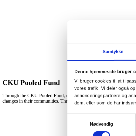
Samtykke
Denne hjemmeside bruger c
Vi bruger cookies til at tilpas
CKU Pooled Fund
vores trafik. Vi deler også 
Through the CKU Pooled Fund, member organizations can help strengthen
annonceringspartnere og anal
changes in their communities. Through the CKU Pooled Fund, you can 
dem, eller som de har indsaml
Samtykkevalg
Nødvendig