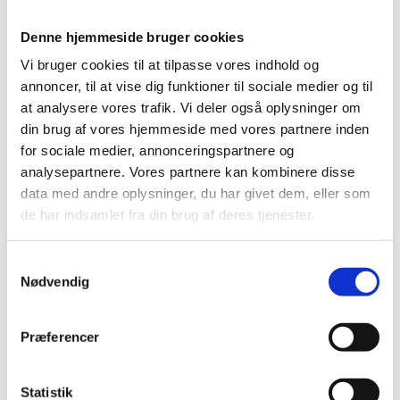
Det diakonale arbejde
Det kristne livssyn
Denne hjemmeside bruger cookies
Forandringsteori
Udviklingssyn
Vi bruger cookies til at tilpasse vores indhold og
Hvordan arbejder vi?
annoncer, til at vise dig funktioner til sociale medier og til
Folkelig forankring
at analysere vores trafik. Vi deler også oplysninger om
Organisation
Bestyrelse og Bevillingsudvalg
din brug af vores hjemmeside med vores partnere inden
Økonomi
for sociale medier, annonceringspartnere og
Medlemmer og partnere
analysepartnere. Vores partnere kan kombinere disse
Sekretariatet
Se flere kontaktoplysninger
data med andre oplysninger, du har givet dem, eller som
Kalender
de har indsamlet fra din brug af deres tjenester.
Kurser
Nyhedsbrev
Samtykkevalg
Nødvendig
Organisational development of PULS
partners for new leaders with a particular
focus on monitoring.
Præferencer
Projektnummer
CKU-2024-E-09
Bevillingshaver
Projekt Ulandshjælp til Selvhjælp
Statistik