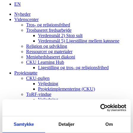
EN
Nyheder
Videnscenter
Tros- og religionsfrihed
Trosbaseret fredsarbejde
Verdensmål 2) Stop sult
Verdensmål 5) Ligestilling mellem kønnene
Religion og udvikling
Ressourcer og materialer
Menighedsbaseret diakoni
CKU Learning Hub
Ligestilling og tros- og religionsfrihed
Projektstøtte
CKU-puljen
Vejledning
Projektimplementering (CKU)
ToRF-vindue
Vejledning
Projektimplementering (ToRF)
Andre støttemuligheder
Faglig rådgiving
Verdenskort
Samtykke
Detaljer
Om
Om os
Værdier og vision