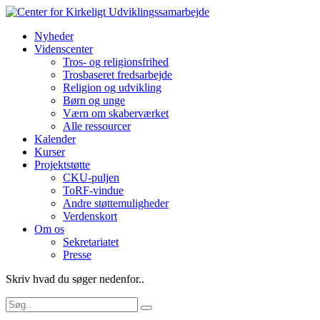
Nyheder
Videnscenter
Tros- og religionsfrihed
Trosbaseret fredsarbejde
Religion og udvikling
Børn og unge
Værn om skaberværket
Alle ressourcer
Kalender
Kurser
Projektstøtte
CKU-puljen
ToRF-vindue
Andre støttemuligheder
Verdenskort
Om os
Sekretariatet
Presse
Skriv hvad du søger nedenfor..