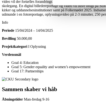
video vil der fortælles forandringshistorier fra lokalsamfundet i Sing
skolegang. En digital billedereportage og video vil blive brugt på SoM
kirker og uddannelsesinstitutioner samt på Folkemødet 2025. Indsats
udmunde i en fotoreportage, oplysningsvideo på 2-3 minutter, 250 per
Info
Periode
15/04/2024 – 14/04/2025
Bevilling
50.000,00
Projektkategori
I Oplysning
Verdensmål
Goal 4: Education
Goal 5: Gender equality and women’s empowerment
Goal 17: Partnerships
Sammen skaber vi håb
Åbningstider
Man-fredag 9-16