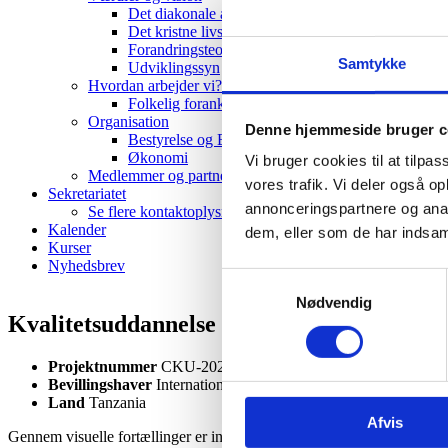
Det diakonale arbejde
Det kristne livssyn
Forandringsteori
Samtykke
Udviklingssyn
Hvordan arbejder vi?
Folkelig forankring
Organisation
Denne hjemmeside bruger c
Bestyrelse og Bevillingsudvalg
Økonomi
Vi bruger cookies til at tilpas
Medlemmer og partnere
vores trafik. Vi deler også 
Sekretariatet
annonceringspartnere og anal
Se flere kontaktoplysninger
Kalender
dem, eller som de har indsaml
Kurser
Nyhedsbrev
Samtykkevalg
Nødvendig
Kvalitetsuddannelse for alle!
Projektnummer
CKU-2024-I-03
Bevillingshaver
International Aid Services Denmark
Land
Tanzania
Afvis
Gennem visuelle fortællinger er indsatsens formål at oplyse om Inkl