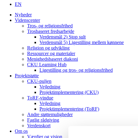
EN
Nyheder
Videnscenter
Tros- og religionsfrihed
Trosbaseret fredsarbejde
Verdensmål 2) Stop sult
Verdensmål 5) Ligestilling mellem kønnene
Religion og udvikling
Ressourcer og materialer
Menighedsbaseret diakoni
CKU Learning Hub
Ligestilling og tros- og religionsfrihed
Projektstøtte
CKU-puljen
Vejledning
Projektimplementering (CKU)
ToRF-vindue
Vejledning
Projektimplementering (ToRF)
Andre støttemuligheder
Faglig rådgiving
Verdenskort
Om os
Værdier og vision