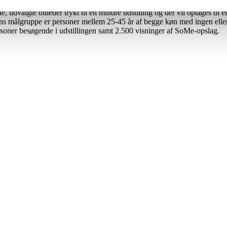
ida-region. Her har IAS og Syd-partner STCC de sidste 12 år har skabt st
e, udvalgte billeder trykt til en mindre udstilling og der vil optages t
ens målgruppe er personer mellem 25-45 år af begge køn med ingen elle
soner besøgende i udstillingen samt 2.500 visninger af SoMe-opslag.