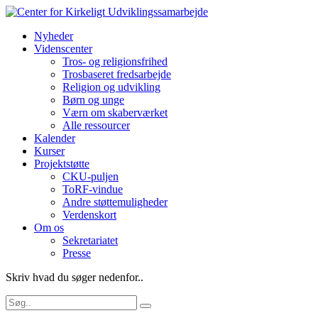
Nyheder
Videnscenter
Tros- og religionsfrihed
Trosbaseret fredsarbejde
Religion og udvikling
Børn og unge
Værn om skaberværket
Alle ressourcer
Kalender
Kurser
Projektstøtte
CKU-puljen
ToRF-vindue
Andre støttemuligheder
Verdenskort
Om os
Sekretariatet
Presse
Skriv hvad du søger nedenfor..