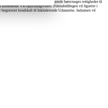
ore forandringer indenfor marginaliserede børn/unges rettigheder til
il en kommende VR-oplysningsvideo. Fotoudstillingen vil figurere i
r begrænset kendskab til Inkluderende Udannelse. Indsatsen vil