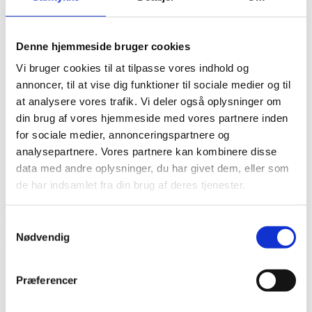
Det diakonale arbejde
Det kristne livssyn
Forandringsteori
Denne hjemmeside bruger cookies
Udviklingssyn
Hvordan arbejder vi?
Vi bruger cookies til at tilpasse vores indhold og
Folkelig forankring
annoncer, til at vise dig funktioner til sociale medier og til
Organisation
Bestyrelse og Bevillingsudvalg
at analysere vores trafik. Vi deler også oplysninger om
Økonomi
din brug af vores hjemmeside med vores partnere inden
Medlemmer og partnere
for sociale medier, annonceringspartnere og
Sekretariatet
Se flere kontaktoplysninger
analysepartnere. Vores partnere kan kombinere disse
Kalender
data med andre oplysninger, du har givet dem, eller som
Kurser
de har indsamlet fra din brug af deres tjenester.
Nyhedsbrev
Flame Cambodja - styrkelse af moderne
Samtykkevalg
Nødvendig
undervisningsmetoder af udsatte børn i
Cambodja.
Præferencer
Projektnummer
CKU-2024-I-04
Bevillingshaver
LUTHERSK MISSIONSFORENING