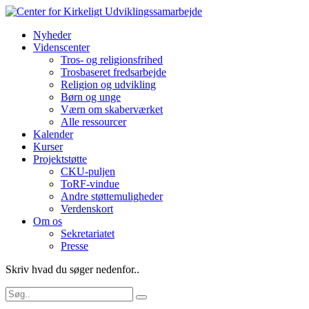
Nyheder
Videnscenter
Tros- og religionsfrihed
Trosbaseret fredsarbejde
Religion og udvikling
Børn og unge
Værn om skaberværket
Alle ressourcer
Kalender
Kurser
Projektstøtte
CKU-puljen
ToRF-vindue
Andre støttemuligheder
Verdenskort
Om os
Sekretariatet
Presse
Skriv hvad du søger nedenfor..