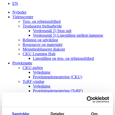
EN
Nyheder
Videnscenter
Tros- og religionsfrihed
Trosbaseret fredsarbejde
Verdensmål 2) Stop sult
Verdensmål 5) Ligestilling mellem kønnene
Religion og udvikling
Ressourcer og materialer
Menighedsbaseret diakoni
CKU Learning Hub
Ligestilling og tros- og religionsfrihed
Projektstøtte
CKU-puljen
Vejledning
Projektimplementering (CKU)
ToRF-vindue
Vejledning
Projektimplementering (ToRF)
Andre støttemuligheder
Faglig rådgiving
Verdenskort
Om os
Samtykke
Detaljer
Om
Værdier og vision