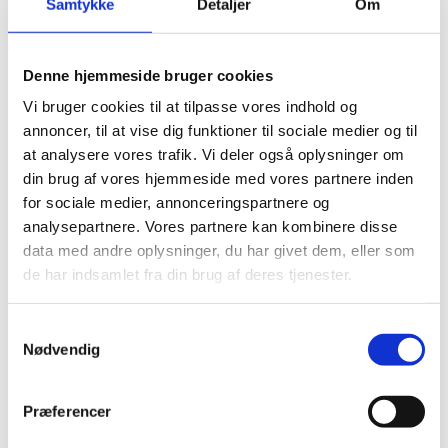
Samtykke
Detaljer
Om
Det diakonale arbejde
Det kristne livssyn
Forandringsteori
Udviklingssyn
Denne hjemmeside bruger cookies
Hvordan arbejder vi?
Folkelig forankring
Vi bruger cookies til at tilpasse vores indhold og
Organisation
annoncer, til at vise dig funktioner til sociale medier og til
Bestyrelse og Bevillingsudvalg
at analysere vores trafik. Vi deler også oplysninger om
Økonomi
Medlemmer og partnere
din brug af vores hjemmeside med vores partnere inden
Sekretariatet
for sociale medier, annonceringspartnere og
Se flere kontaktoplysninger
analysepartnere. Vores partnere kan kombinere disse
Kalender
Kurser
data med andre oplysninger, du har givet dem, eller som
Nyhedsbrev
de har indsamlet fra din brug af deres tjenester.
ESPOIR – Project for the Socio-
Samtykkevalg
Economic Progress, Empowerment and
Nødvendig
Organisation for Rural Women.
Præferencer
Projektnummer
CKU-2025-A-18
Bevillingshaver
Mission Afrika