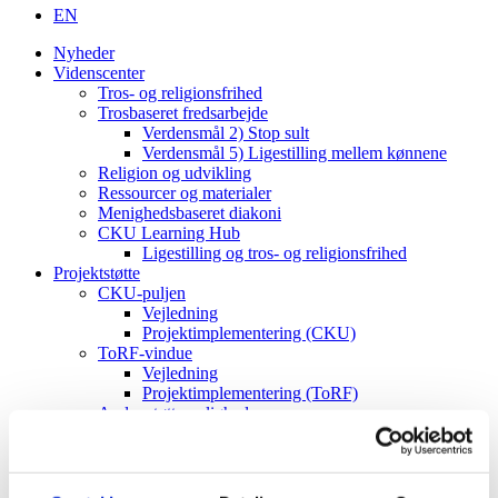
EN
Nyheder
Videnscenter
Tros- og religionsfrihed
Trosbaseret fredsarbejde
Verdensmål 2) Stop sult
Verdensmål 5) Ligestilling mellem kønnene
Religion og udvikling
Ressourcer og materialer
Menighedsbaseret diakoni
CKU Learning Hub
Ligestilling og tros- og religionsfrihed
Projektstøtte
CKU-puljen
Vejledning
Projektimplementering (CKU)
ToRF-vindue
Vejledning
Projektimplementering (ToRF)
Andre støttemuligheder
Faglig rådgiving
Verdenskort
Om os
Værdier og vision