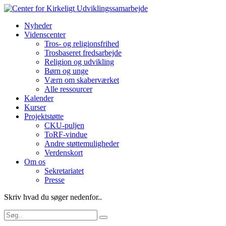
Nyheder
Videnscenter
Tros- og religionsfrihed
Trosbaseret fredsarbejde
Religion og udvikling
Børn og unge
Værn om skaberværket
Alle ressourcer
Kalender
Kurser
Projektstøtte
CKU-puljen
ToRF-vindue
Andre støttemuligheder
Verdenskort
Om os
Sekretariatet
Presse
Skriv hvad du søger nedenfor..