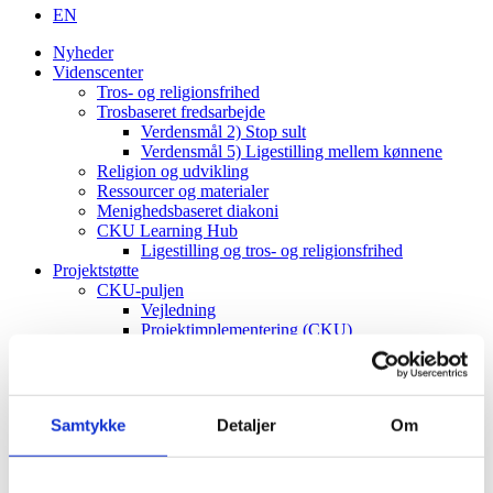
EN
Nyheder
Videnscenter
Tros- og religionsfrihed
Trosbaseret fredsarbejde
Verdensmål 2) Stop sult
Verdensmål 5) Ligestilling mellem kønnene
Religion og udvikling
Ressourcer og materialer
Menighedsbaseret diakoni
CKU Learning Hub
Ligestilling og tros- og religionsfrihed
Projektstøtte
CKU-puljen
Vejledning
Projektimplementering (CKU)
ToRF-vindue
Vejledning
Projektimplementering (ToRF)
Andre støttemuligheder
Samtykke
Detaljer
Om
Faglig rådgiving
Verdenskort
Om os
Værdier og vision