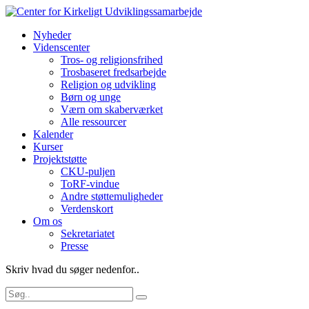
Nyheder
Videnscenter
Tros- og religionsfrihed
Trosbaseret fredsarbejde
Religion og udvikling
Børn og unge
Værn om skaberværket
Alle ressourcer
Kalender
Kurser
Projektstøtte
CKU-puljen
ToRF-vindue
Andre støttemuligheder
Verdenskort
Om os
Sekretariatet
Presse
Skriv hvad du søger nedenfor..