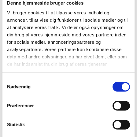
Denne hjemmeside bruger cookies
Det diakonale arbejde
Det kristne livssyn
Vi bruger cookies til at tilpasse vores indhold og
Forandringsteori
annoncer, til at vise dig funktioner til sociale medier og til
Udviklingssyn
Hvordan arbejder vi?
at analysere vores trafik. Vi deler også oplysninger om
Folkelig forankring
din brug af vores hjemmeside med vores partnere inden
Organisation
for sociale medier, annonceringspartnere og
Bestyrelse og Bevillingsudvalg
Økonomi
analysepartnere. Vores partnere kan kombinere disse
Medlemmer og partnere
data med andre oplysninger, du har givet dem, eller som
Sekretariatet
de har indsamlet fra din brug af deres tjenester.
Se flere kontaktoplysninger
Kalender
Kurser
Samtykkevalg
Nyhedsbrev
Nødvendig
Partnership Vision and Strategy
Præferencer
Conference
Projektnummer
CKU-2025-D-05
Statistik
Bevillingshaver
OPERATION MISSION
Land
Myanmar