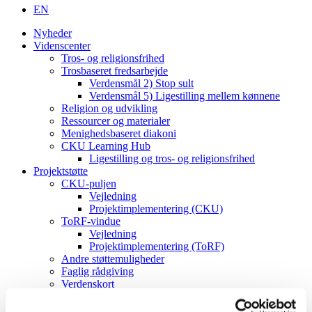
EN
Nyheder
Videnscenter
Tros- og religionsfrihed
Trosbaseret fredsarbejde
Verdensmål 2) Stop sult
Verdensmål 5) Ligestilling mellem kønnene
Religion og udvikling
Ressourcer og materialer
Menighedsbaseret diakoni
CKU Learning Hub
Ligestilling og tros- og religionsfrihed
Projektstøtte
CKU-puljen
Vejledning
Projektimplementering (CKU)
ToRF-vindue
Vejledning
Projektimplementering (ToRF)
Andre støttemuligheder
Faglig rådgiving
Verdenskort
Om os
Værdier og vision