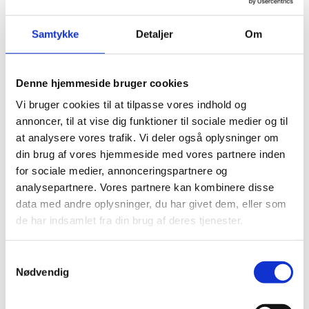
Det diakonale arbejde
Det kristne livssyn
Samtykke
Detaljer
Om
Forandringsteori
Udviklingssyn
Hvordan arbejder vi?
Folkelig forankring
Denne hjemmeside bruger cookies
Organisation
Bestyrelse og Bevillingsudvalg
Vi bruger cookies til at tilpasse vores indhold og
Økonomi
annoncer, til at vise dig funktioner til sociale medier og til
Medlemmer og partnere
Sekretariatet
at analysere vores trafik. Vi deler også oplysninger om
Se flere kontaktoplysninger
din brug af vores hjemmeside med vores partnere inden
Kalender
for sociale medier, annonceringspartnere og
Kurser
Nyhedsbrev
analysepartnere. Vores partnere kan kombinere disse
data med andre oplysninger, du har givet dem, eller som
de har indsamlet fra din brug af deres tjenester.
Sendt
Projektnummer
CKU-2025-I-01
Samtykkevalg
Bevillingshaver
International Aid Services Denmark
Nødvendig
Land
Tanzania
Aktivitetens formål er at udvikle og etablere et frivilligt