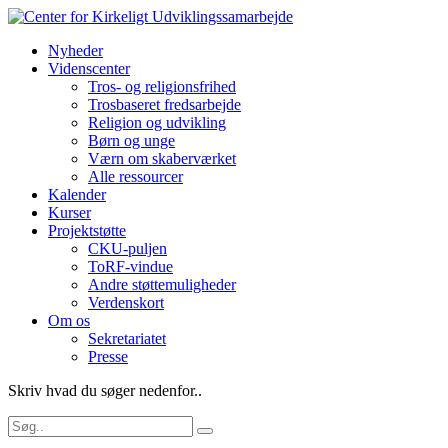
Nyheder
Videnscenter
Tros- og religionsfrihed
Trosbaseret fredsarbejde
Religion og udvikling
Børn og unge
Værn om skaberværket
Alle ressourcer
Kalender
Kurser
Projektstøtte
CKU-puljen
ToRF-vindue
Andre støttemuligheder
Verdenskort
Om os
Sekretariatet
Presse
Skriv hvad du søger nedenfor..