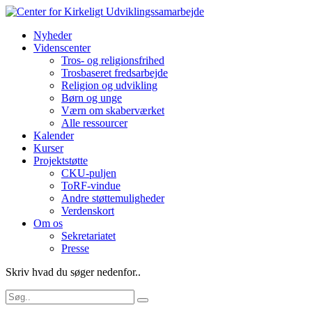
Nyheder
Videnscenter
Tros- og religionsfrihed
Trosbaseret fredsarbejde
Religion og udvikling
Børn og unge
Værn om skaberværket
Alle ressourcer
Kalender
Kurser
Projektstøtte
CKU-puljen
ToRF-vindue
Andre støttemuligheder
Verdenskort
Om os
Sekretariatet
Presse
Skriv hvad du søger nedenfor..