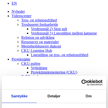
EN
Nyheder
Videnscenter
Tros- og religionsfrihed
Trosbaseret fredsarbejde
Verdensmål 2) Stop sult
Verdensmål 5) Ligestilling mellem kønnene
Religion og udvikling
Ressourcer og materialer
Menighedsbaseret diakoni
CKU Learning Hub
Ligestilling og tros- og religionsfrihed
Projektstøtte
CKU-puljen
Vejledning
Projektimplementering (CKU)
ToRF-vindue
Vejledning
Projektimplementering (ToRF)
Andre støttemuligheder
Faglig rådgiving
Samtykke
Detaljer
Om
Verdenskort
Om os
Værdier og vision