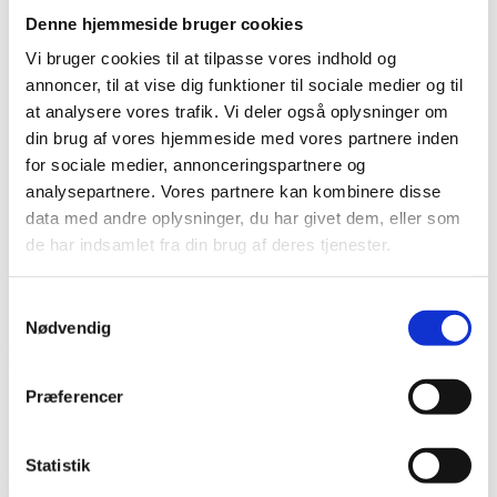
Det diakonale arbejde
Denne hjemmeside bruger cookies
Det kristne livssyn
Forandringsteori
Vi bruger cookies til at tilpasse vores indhold og
Udviklingssyn
annoncer, til at vise dig funktioner til sociale medier og til
Hvordan arbejder vi?
at analysere vores trafik. Vi deler også oplysninger om
Folkelig forankring
Organisation
din brug af vores hjemmeside med vores partnere inden
Bestyrelse og Bevillingsudvalg
for sociale medier, annonceringspartnere og
Økonomi
analysepartnere. Vores partnere kan kombinere disse
Medlemmer og partnere
Sekretariatet
data med andre oplysninger, du har givet dem, eller som
Se flere kontaktoplysninger
de har indsamlet fra din brug af deres tjenester.
Kalender
Kurser
Nyhedsbrev
Samtykkevalg
Nødvendig
Kommunikationsrejse til Etiopien
Præferencer
Projektnummer
CKU-2025-I-05
Bevillingshaver
Promissio
Land
Ethiopia
Statistik
Promissio søger støtte til en kommunikationsrejse, der skal styrke