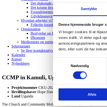
Det diakonale arbejde
Det kristne livssyn
Samtykke
Forandringsteori
Udviklingssyn
Hvordan arbejder vi?
Denne hjemmeside bruger c
Folkelig forankring
Organisation
Vi bruger cookies til at tilpas
Bestyrelse og Bevillingsudvalg
vores trafik. Vi deler også 
Økonomi
Medlemmer og partnere
annonceringspartnere og anal
Sekretariatet
dem, eller som de har indsaml
Se flere kontaktoplysninger
Kalender
Kurser
Samtykkevalg
Nyhedsbrev
Nødvendig
CCMP in Kamuli, Uganda
Projektnummer
CKU-2025-U-10
Bevillingshaver
Hope Danmark
Afvis
Land
Uganda
The Church and Community Mobilization Process (CCMP) aims for all in