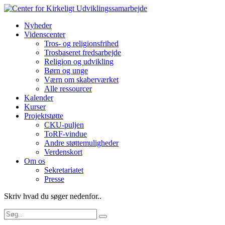
Nyheder
Videnscenter
Tros- og religionsfrihed
Trosbaseret fredsarbejde
Religion og udvikling
Børn og unge
Værn om skaberværket
Alle ressourcer
Kalender
Kurser
Projektstøtte
CKU-puljen
ToRF-vindue
Andre støttemuligheder
Verdenskort
Om os
Sekretariatet
Presse
Skriv hvad du søger nedenfor..