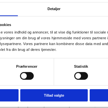
Detaljer
ookies
se vores indhold og annoncer, til at vise dig funktioner til sociale
oplysninger om din brug af vores hjemmeside med vores partnere i
ysepartnere. Vores partnere kan kombinere disse data med andr
et fra din brug af deres tjenester.
Præferencer
Statistik
Tillad valgte
volved participants to explore and develop the ressources (diaconal a