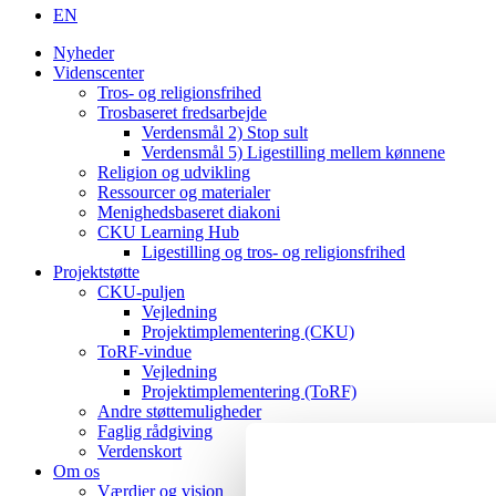
EN
Nyheder
Videnscenter
Tros- og religionsfrihed
Trosbaseret fredsarbejde
Verdensmål 2) Stop sult
Verdensmål 5) Ligestilling mellem kønnene
Religion og udvikling
Ressourcer og materialer
Menighedsbaseret diakoni
CKU Learning Hub
Ligestilling og tros- og religionsfrihed
Projektstøtte
CKU-puljen
Vejledning
Projektimplementering (CKU)
ToRF-vindue
Vejledning
Projektimplementering (ToRF)
Andre støttemuligheder
Faglig rådgiving
Verdenskort
Om os
Værdier og vision