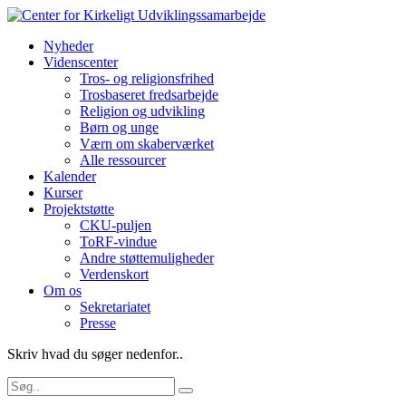
Nyheder
Videnscenter
Tros- og religionsfrihed
Trosbaseret fredsarbejde
Religion og udvikling
Børn og unge
Værn om skaberværket
Alle ressourcer
Kalender
Kurser
Projektstøtte
CKU-puljen
ToRF-vindue
Andre støttemuligheder
Verdenskort
Om os
Sekretariatet
Presse
Skriv hvad du søger nedenfor..