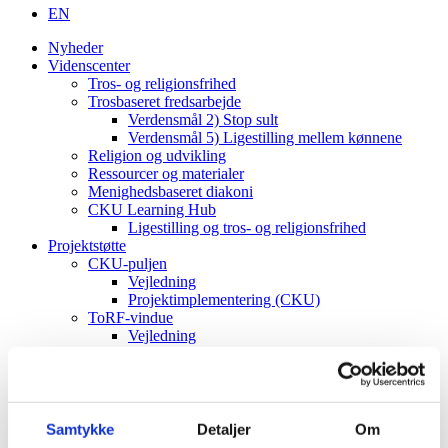
EN
Nyheder
Videnscenter
Tros- og religionsfrihed
Trosbaseret fredsarbejde
Verdensmål 2) Stop sult
Verdensmål 5) Ligestilling mellem kønnene
Religion og udvikling
Ressourcer og materialer
Menighedsbaseret diakoni
CKU Learning Hub
Ligestilling og tros- og religionsfrihed
Projektstøtte
CKU-puljen
Vejledning
Projektimplementering (CKU)
ToRF-vindue
Vejledning
Projektimplementering (ToRF)
Andre støttemuligheder
Faglig rådgiving
Verdenskort
Om os
Samtykke
Detaljer
Om
Værdier og vision