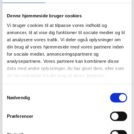
Det diakonale arbejde
Det kristne livssyn
Forandringsteori
Denne hjemmeside bruger cookies
Udviklingssyn
Vi bruger cookies til at tilpasse vores indhold og
Hvordan arbejder vi?
Folkelig forankring
annoncer, til at vise dig funktioner til sociale medier og til
Organisation
at analysere vores trafik. Vi deler også oplysninger om
Bestyrelse og Bevillingsudvalg
din brug af vores hjemmeside med vores partnere inden
Økonomi
Medlemmer og partnere
for sociale medier, annonceringspartnere og
Sekretariatet
analysepartnere. Vores partnere kan kombinere disse
Se flere kontaktoplysninger
data med andre oplysninger, du har givet dem, eller som
Kalender
Kurser
de har indsamlet fra din brug af deres tjenester.
Nyhedsbrev
Samtykkevalg
Reconciliation and Conflict Prevention
Nødvendig
2.0
Præferencer
Projektnummer
CKU-2026-A-01
Bevillingshaver
Mission Aviation Fellowship Danmark
Land
South Sudan