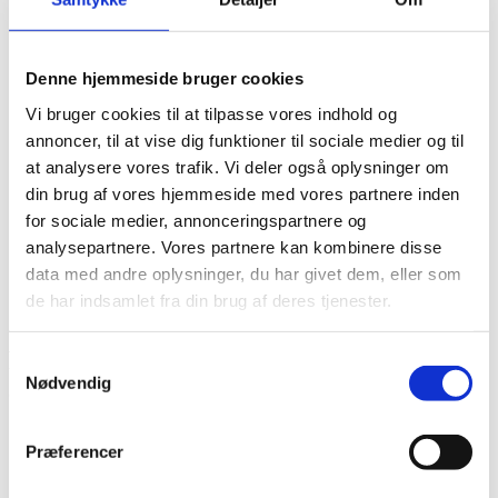
Det diakonale arbejde
Det kristne livssyn
Forandringsteori
Udviklingssyn
Denne hjemmeside bruger cookies
Hvordan arbejder vi?
Vi bruger cookies til at tilpasse vores indhold og
Folkelig forankring
Organisation
annoncer, til at vise dig funktioner til sociale medier og til
Bestyrelse og Bevillingsudvalg
at analysere vores trafik. Vi deler også oplysninger om
Økonomi
din brug af vores hjemmeside med vores partnere inden
Medlemmer og partnere
Sekretariatet
for sociale medier, annonceringspartnere og
Se flere kontaktoplysninger
analysepartnere. Vores partnere kan kombinere disse
Kalender
data med andre oplysninger, du har givet dem, eller som
Kurser
Nyhedsbrev
de har indsamlet fra din brug af deres tjenester.
Positive Parenting for Safe, Nurturing,
Samtykkevalg
Nødvendig
and Resilient Families in Zimbabwe
Projektnummer
CKU-2026-A-03
Præferencer
Bevillingshaver
Viva Danmark
Land
Zimbabwe