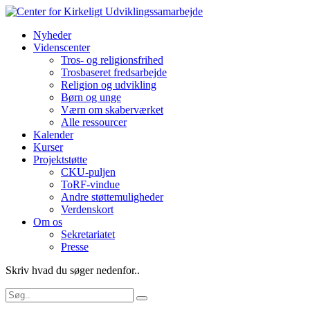
Nyheder
Videnscenter
Tros- og religionsfrihed
Trosbaseret fredsarbejde
Religion og udvikling
Børn og unge
Værn om skaberværket
Alle ressourcer
Kalender
Kurser
Projektstøtte
CKU-puljen
ToRF-vindue
Andre støttemuligheder
Verdenskort
Om os
Sekretariatet
Presse
Skriv hvad du søger nedenfor..