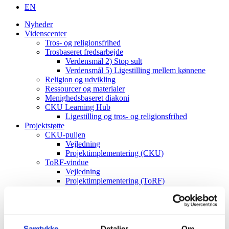
EN
Nyheder
Videnscenter
Tros- og religionsfrihed
Trosbaseret fredsarbejde
Verdensmål 2) Stop sult
Verdensmål 5) Ligestilling mellem kønnene
Religion og udvikling
Ressourcer og materialer
Menighedsbaseret diakoni
CKU Learning Hub
Ligestilling og tros- og religionsfrihed
Projektstøtte
CKU-puljen
Vejledning
Projektimplementering (CKU)
ToRF-vindue
Vejledning
Projektimplementering (ToRF)
Andre støttemuligheder
Faglig rådgiving
Verdenskort
Om os
Værdier og vision
Samtykke
Detaljer
Om