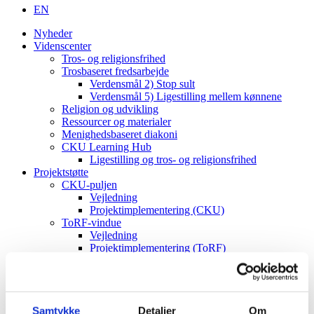
EN
Nyheder
Videnscenter
Tros- og religionsfrihed
Trosbaseret fredsarbejde
Verdensmål 2) Stop sult
Verdensmål 5) Ligestilling mellem kønnene
Religion og udvikling
Ressourcer og materialer
Menighedsbaseret diakoni
CKU Learning Hub
Ligestilling og tros- og religionsfrihed
Projektstøtte
CKU-puljen
Vejledning
Projektimplementering (CKU)
ToRF-vindue
Vejledning
Projektimplementering (ToRF)
Andre støttemuligheder
Faglig rådgiving
Verdenskort
Om os
Samtykke
Detaljer
Om
Værdier og vision