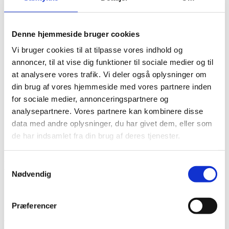
Det diakonale arbejde
Det kristne livssyn
Forandringsteori
Denne hjemmeside bruger cookies
Udviklingssyn
Hvordan arbejder vi?
Vi bruger cookies til at tilpasse vores indhold og
Folkelig forankring
annoncer, til at vise dig funktioner til sociale medier og til
Organisation
Bestyrelse og Bevillingsudvalg
at analysere vores trafik. Vi deler også oplysninger om
Økonomi
din brug af vores hjemmeside med vores partnere inden
Medlemmer og partnere
for sociale medier, annonceringspartnere og
Sekretariatet
Se flere kontaktoplysninger
analysepartnere. Vores partnere kan kombinere disse
Kalender
data med andre oplysninger, du har givet dem, eller som
Kurser
de har indsamlet fra din brug af deres tjenester.
Nyhedsbrev
Dukore 3
Samtykkevalg
Nødvendig
Projektnummer
CKU-2026-A-08
Bevillingshaver
Baptistkirken i Danmark
Præferencer
Land
Burundi
The project strengthen food security, nutrition and resilience among