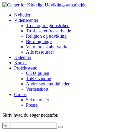
Nyheder
Videnscenter
Tros- og religionsfrihed
Trosbaseret fredsarbejde
Religion og udvikling
Børn og unge
Værn om skaberværket
Alle ressourcer
Kalender
Kurser
Projektstøtte
CKU-puljen
ToRF-vindue
Andre støttemuligheder
Verdenskort
Om os
Sekretariatet
Presse
Skriv hvad du søger nedenfor..