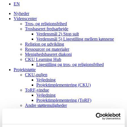
EN
Nyheder
Videnscenter
Tros- og religionsfrihed
Trosbaseret fredsarbejde
Verdensmål 2) Stop sult
Verdensmål 5) Ligestilling mellem kønnene
Religion og udvikling
Ressourcer og materialer
Menighedsbaseret diakoni
CKU Learning Hub
Ligestilling og tros- og religionsfrihed
Projektstøtte
CKU-puljen
Vejledning
Projektimplementering (CKU)
ToRF-vindue
Vejledning
Projektimplementering (ToRF)
Andre støttemuligheder
Faglig rådgiving
Verdenskort
Om os
Værdier og vision