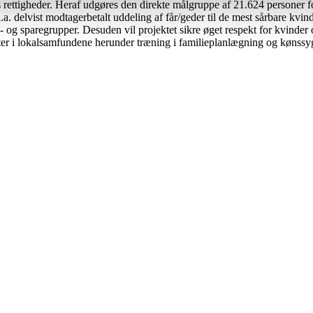
rettigheder. Heraf udgøres den direkte målgruppe af 21.624 personer fo
. delvist modtagerbetalt uddeling af får/geder til de mest sårbare kvin
og sparegrupper. Desuden vil projektet sikre øget respekt for kvinder o
eter i lokalsamfundene herunder træning i familieplanlægning og køns