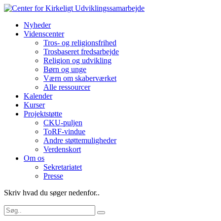
Nyheder
Videnscenter
Tros- og religionsfrihed
Trosbaseret fredsarbejde
Religion og udvikling
Børn og unge
Værn om skaberværket
Alle ressourcer
Kalender
Kurser
Projektstøtte
CKU-puljen
ToRF-vindue
Andre støttemuligheder
Verdenskort
Om os
Sekretariatet
Presse
Skriv hvad du søger nedenfor..