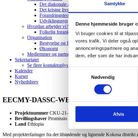
Samtykke
Det diakonale arbejde
Det kristne livssyn
Forandringsteori
Udviklingssyn
Denne hjemmeside bruger c
Hvordan arbejder vi?
Folkelig forankring
Vi bruger cookies til at tilpas
Organisation
vores trafik. Vi deler også 
Bestyrelse og Bevillingsudvalg
annonceringspartnere og anal
Økonomi
Medlemmer og partnere
dem, eller som de har indsaml
Sekretariatet
Se flere kontaktoplysninger
Samtykkevalg
Kalender
Kurser
Nødvendig
Nyhedsbrev
EECMY-DASSC-WBS-BO Nensabo Communit
Projektnummer
CKU-21-A-02
Afvis
Bevillingshaver
Promissio
Land
Ethiopia
Med projekterfaringer fra det tilstødende og lignende Kokosa distr