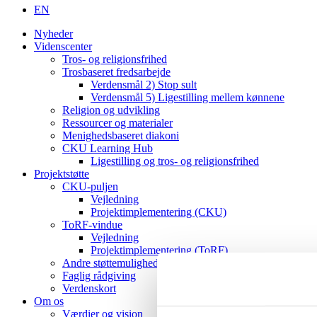
EN
Nyheder
Videnscenter
Tros- og religionsfrihed
Trosbaseret fredsarbejde
Verdensmål 2) Stop sult
Verdensmål 5) Ligestilling mellem kønnene
Religion og udvikling
Ressourcer og materialer
Menighedsbaseret diakoni
CKU Learning Hub
Ligestilling og tros- og religionsfrihed
Projektstøtte
CKU-puljen
Vejledning
Projektimplementering (CKU)
ToRF-vindue
Vejledning
Projektimplementering (ToRF)
Andre støttemuligheder
Faglig rådgiving
Verdenskort
Om os
Værdier og vision