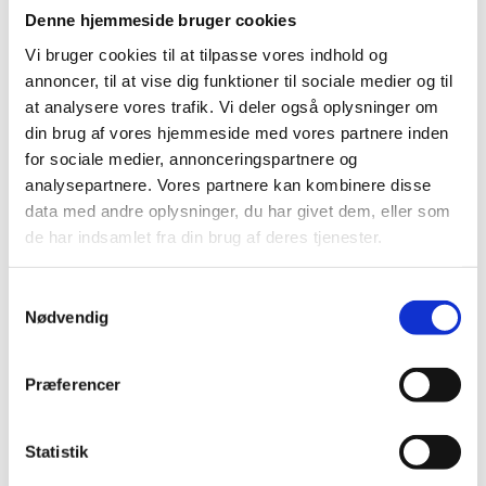
Det diakonale arbejde
Denne hjemmeside bruger cookies
Det kristne livssyn
Forandringsteori
Vi bruger cookies til at tilpasse vores indhold og
Udviklingssyn
annoncer, til at vise dig funktioner til sociale medier og til
Hvordan arbejder vi?
at analysere vores trafik. Vi deler også oplysninger om
Folkelig forankring
Organisation
din brug af vores hjemmeside med vores partnere inden
Bestyrelse og Bevillingsudvalg
for sociale medier, annonceringspartnere og
Økonomi
analysepartnere. Vores partnere kan kombinere disse
Medlemmer og partnere
Sekretariatet
data med andre oplysninger, du har givet dem, eller som
Se flere kontaktoplysninger
de har indsamlet fra din brug af deres tjenester.
Kalender
Kurser
Nyhedsbrev
Samtykkevalg
Nødvendig
Capacitating Young Staff in Win Souls for
God Evangelical Ministries
Præferencer
Projektnummer
CKU-22-E-09
Bevillingshaver
Promissio
Statistik
Land
Ethiopia