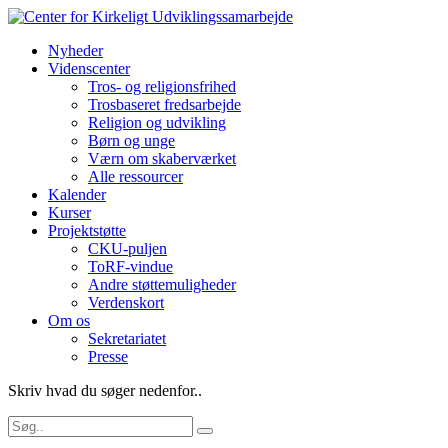
Nyheder
Videnscenter
Tros- og religionsfrihed
Trosbaseret fredsarbejde
Religion og udvikling
Børn og unge
Værn om skaberværket
Alle ressourcer
Kalender
Kurser
Projektstøtte
CKU-puljen
ToRF-vindue
Andre støttemuligheder
Verdenskort
Om os
Sekretariatet
Presse
Skriv hvad du søger nedenfor..