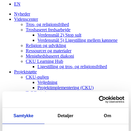
EN
Nyheder
Videnscenter
Tros- og religionsfrihed
Trosbaseret fredsarbejde
Verdensmål 2) Stop sult
Verdensmål 5) Ligestilling mellem kønnene
Religion og udvikling
Ressourcer og materialer
Menighedsbaseret diakoni
CKU Learning Hub
Ligestilling og tros- og religionsfrihed
Projektstøtte
CKU-puljen
Vejledning
Projektimplementering (CKU)
ToRF-vindue
Vejledning
Projektimplementering (ToRF)
Andre støttemuligheder
Faglig rådgiving
Samtykke
Detaljer
Om
Verdenskort
Om os
Værdier og vision