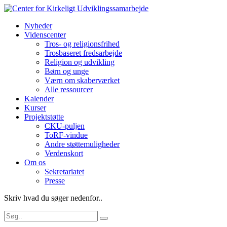
Nyheder
Videnscenter
Tros- og religionsfrihed
Trosbaseret fredsarbejde
Religion og udvikling
Børn og unge
Værn om skaberværket
Alle ressourcer
Kalender
Kurser
Projektstøtte
CKU-puljen
ToRF-vindue
Andre støttemuligheder
Verdenskort
Om os
Sekretariatet
Presse
Skriv hvad du søger nedenfor..