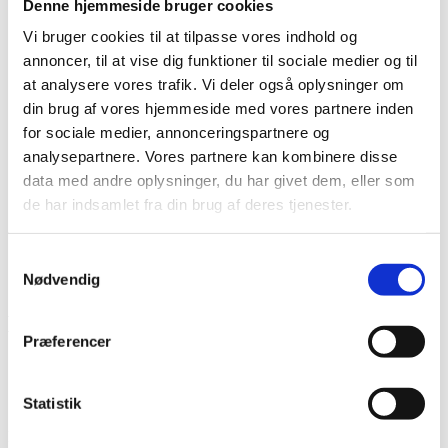
Denne hjemmeside bruger cookies
Det diakonale arbejde
Det kristne livssyn
Vi bruger cookies til at tilpasse vores indhold og
Forandringsteori
annoncer, til at vise dig funktioner til sociale medier og til
Udviklingssyn
at analysere vores trafik. Vi deler også oplysninger om
Hvordan arbejder vi?
Folkelig forankring
din brug af vores hjemmeside med vores partnere inden
Organisation
for sociale medier, annonceringspartnere og
Bestyrelse og Bevillingsudvalg
analysepartnere. Vores partnere kan kombinere disse
Økonomi
Medlemmer og partnere
data med andre oplysninger, du har givet dem, eller som
Sekretariatet
de har indsamlet fra din brug af deres tjenester.
Se flere kontaktoplysninger
Kalender
Kurser
Samtykkevalg
Nyhedsbrev
Nødvendig
Menighedsbaseret Diakoni Etiopien
Præferencer
Projektnummer
DMCDD-18-U-02-ET
Bevillingshaver
Promissio
Land
Ethiopia
Statistik
DMRU’s medlemsorganisation Promissio med vores lokale partner