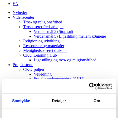
EN
Nyheder
Videnscenter
Tros- og religionsfrihed
Trosbaseret fredsarbejde
Verdensmål 2) Stop sult
Verdensmål 5) Ligestilling mellem kønnene
Religion og udvikling
Ressourcer og materialer
Menighedsbaseret diakoni
CKU Learning Hub
Ligestilling og tros- og religionsfrihed
Projektstøtte
CKU-puljen
Vejledning
Projektimplementering (CKU)
ToRF-vindue
Vejledning
Projektimplementering (ToRF)
Andre støttemuligheder
Samtykke
Detaljer
Om
Faglig rådgiving
Verdenskort
Om os
Værdier og vision