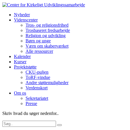
Nyheder
Videnscenter
Tros- og religionsfrihed
Trosbaseret fredsarbejde
Religion og udvikling
Børn og unge
Værn om skaberværket
Alle ressourcer
Kalender
Kurser
Projektstøtte
CKU-puljen
ToRF-vindue
Andre støttemuligheder
Verdenskort
Om os
Sekretariatet
Presse
Skriv hvad du søger nedenfor..