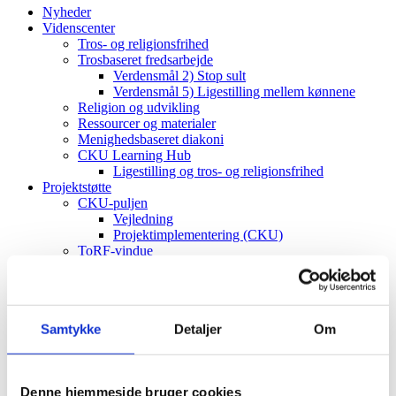
Nyheder
Videnscenter
Tros- og religionsfrihed
Trosbaseret fredsarbejde
Verdensmål 2) Stop sult
Verdensmål 5) Ligestilling mellem kønnene
Religion og udvikling
Ressourcer og materialer
Menighedsbaseret diakoni
CKU Learning Hub
Ligestilling og tros- og religionsfrihed
Projektstøtte
CKU-puljen
Vejledning
Projektimplementering (CKU)
ToRF-vindue
Vejledning
Projektimplementering (ToRF)
Andre støttemuligheder
Faglig rådgiving
Samtykke
Detaljer
Om
Verdenskort
Om os
Værdier og vision
Det diakonale arbejde
Denne hjemmeside bruger cookies
Det kristne livssyn