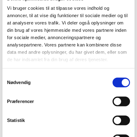
Forandringsteori
Vi bruger cookies til at tilpasse vores indhold og
Udviklingssyn
annoncer, til at vise dig funktioner til sociale medier og til
Hvordan arbejder vi?
Folkelig forankring
at analysere vores trafik. Vi deler også oplysninger om
Organisation
din brug af vores hjemmeside med vores partnere inden
Bestyrelse og Bevillingsudvalg
for sociale medier, annonceringspartnere og
Økonomi
Medlemmer og partnere
analysepartnere. Vores partnere kan kombinere disse
Sekretariatet
data med andre oplysninger, du har givet dem, eller som
Se flere kontaktoplysninger
de har indsamlet fra din brug af deres tjenester.
Kalender
Kurser
Nyhedsbrev
Samtykkevalg
Nødvendig
Præferencer
Statistik