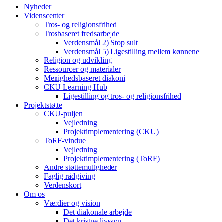
Nyheder
Videnscenter
Tros- og religionsfrihed
Trosbaseret fredsarbejde
Verdensmål 2) Stop sult
Verdensmål 5) Ligestilling mellem kønnene
Religion og udvikling
Ressourcer og materialer
Menighedsbaseret diakoni
CKU Learning Hub
Ligestilling og tros- og religionsfrihed
Projektstøtte
CKU-puljen
Vejledning
Projektimplementering (CKU)
ToRF-vindue
Vejledning
Projektimplementering (ToRF)
Andre støttemuligheder
Faglig rådgiving
Verdenskort
Om os
Værdier og vision
Det diakonale arbejde
Det kristne livssyn