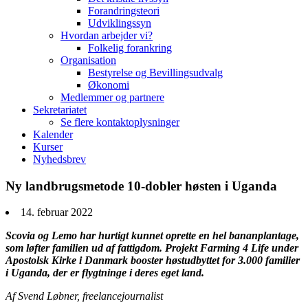
Forandringsteori
Udviklingssyn
Hvordan arbejder vi?
Folkelig forankring
Organisation
Bestyrelse og Bevillingsudvalg
Økonomi
Medlemmer og partnere
Sekretariatet
Se flere kontaktoplysninger
Kalender
Kurser
Nyhedsbrev
Ny landbrugsmetode 10-dobler høsten i Uganda
14. februar 2022
Scovia og Lemo har hurtigt kunnet oprette en hel bananplantage,
som løfter familien ud af fattigdom. Projekt Farming 4 Life under
Apostolsk Kirke i Danmark booster høstudbyttet for 3.000 familier
i Uganda, der er flygtninge i deres eget land.
Af Svend Løbner, freelancejournalist