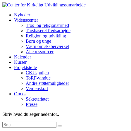
Nyheder
Videnscenter
Tros- og religionsfrihed
Trosbaseret fredsarbejde
Religion og udvikling
Børn og unge
Værn om skaberværket
Alle ressourcer
Kalender
Kurser
Projektstøtte
CKU-puljen
ToRF-vindue
Andre støttemuligheder
Verdenskort
Om os
Sekretariatet
Presse
Skriv hvad du søger nedenfor..