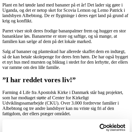
Plant en hel tønde land med bananer på et år! Det lader sig gøre i
Uganda, og det er netop sket for Scovia Lemon og Lemo Patrick i
landsbyen Albebtong. De er flygtninge i deres eget land på grund af
krig og konflikt.
Parret viser stolt deres frodige bananpalmer frem og hugger en stor
bananklase løs. Bananerne er store og saftige, og så mange, at
familien kan sælge af dem på det lokale marked.
Salg af bananer og planteskud har allerede skaffet dem en indtægt,
så de kan betale skolepenge for deres fem børn. De har også bygget
et nyt hus med mursten og bliktag i stedet for den lerhytte, der ellers
var ramme om den lille familie.
”I har reddet vores liv!”
Farming 4 Life fra Apostolsk Kirke i Danmark står bag projektet,
som har modtaget støtte af Center for Kirkeligt
Udviklingssamarbejde (CKU). Over 3.000 fordrevne familier i
Albebtong og tre andre landsbyer kan nu vriste sig fri af den
fattigdom, der ellers præger området.
“Jeg vil gerne takke Farming 4 Life fordi I har reddet vores liv,
fortæller Scovia – og det er ingen overdrivelse,” supplerer hendes