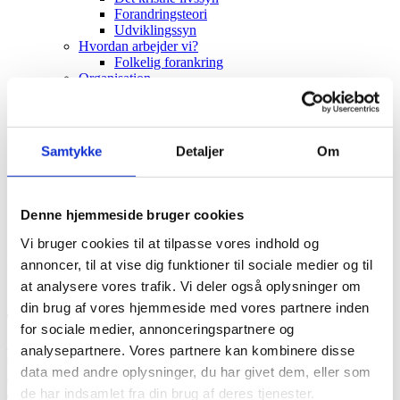
Forandringsteori
Udviklingssyn
Hvordan arbejder vi?
Folkelig forankring
Organisation
Bestyrelse og Bevillingsudvalg
Økonomi
Medlemmer og partnere
Sekretariatet
Samtykke
Detaljer
Om
Se flere kontaktoplysninger
Kalender
Kurser
Nyhedsbrev
Denne hjemmeside bruger cookies
CKU SØGER BEVILLINGSUDVALGSMEDLEM
Vi bruger cookies til at tilpasse vores indhold og
MED SÆRLIG ERFARING INDEN FOR TROS-
annoncer, til at vise dig funktioner til sociale medier og til
OG RELIGIONSFRIHED
at analysere vores trafik. Vi deler også oplysninger om
din brug af vores hjemmeside med vores partnere inden
26. januar 2023
for sociale medier, annonceringspartnere og
Kunne du tænke dig at bruge dine udviklingsfaglige kompetencer
analysepartnere. Vores partnere kan kombinere disse
til at træffe beslutning om civilsamfundsprojekter særligt inden for
data med andre oplysninger, du har givet dem, eller som
temaet Tros- og religionsfrihed? CKU søger et
de har indsamlet fra din brug af deres tjenester.
bevillingsudvalgsmedlem, der vil bruge ca. 15-20 timer pr.