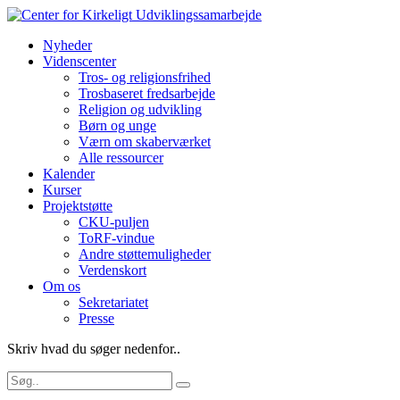
Nyheder
Videnscenter
Tros- og religionsfrihed
Trosbaseret fredsarbejde
Religion og udvikling
Børn og unge
Værn om skaberværket
Alle ressourcer
Kalender
Kurser
Projektstøtte
CKU-puljen
ToRF-vindue
Andre støttemuligheder
Verdenskort
Om os
Sekretariatet
Presse
Skriv hvad du søger nedenfor..