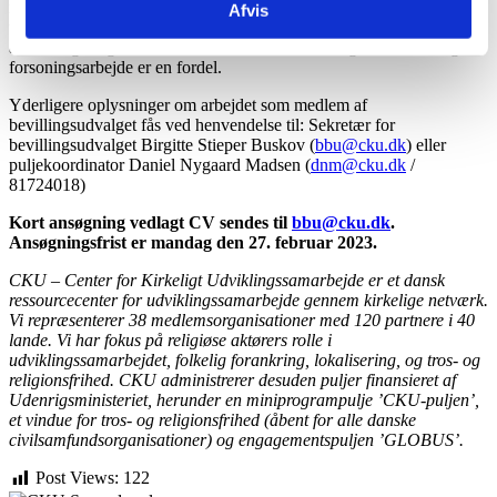
menneskerettighedserklæringer og Danmarks strategi for fremme af
Afvis
tros- og religionsfrihed samt erfaring med rettighedsbaseret fremme
af tros- og religionsfrihed, herunder sammenhænge med fred- og
forsoningsarbejde er en fordel.
Yderligere oplysninger om arbejdet som medlem af
bevillingsudvalget fås ved henvendelse til: Sekretær for
bevillingsudvalget Birgitte Stieper Buskov (
bbu@cku.dk
) eller
puljekoordinator Daniel Nygaard Madsen (
dnm@cku.dk
/
81724018)
Kort ansøgning vedlagt CV sendes til
bbu@cku.dk
.
Ansøgningsfrist er mandag den 27. februar 2023
.
CKU – Center for Kirkeligt Udviklingssamarbejde er et dansk
ressourcecenter for udviklingssamarbejde gennem kirkelige netværk.
Vi repræsenterer 38 medlemsorganisationer med 120 partnere i 40
lande. Vi har fokus på religiøse aktørers rolle i
udviklingssamarbejdet, folkelig forankring, lokalisering, og tros- og
religionsfrihed. CKU administrerer desuden puljer finansieret af
Udenrigsministeriet, herunder en miniprogrampulje ’CKU-puljen’,
et vindue for tros- og religionsfrihed (åbent for alle danske
civilsamfundsorganisationer) og engagementspuljen ’GLOBUS’.
Post Views:
122