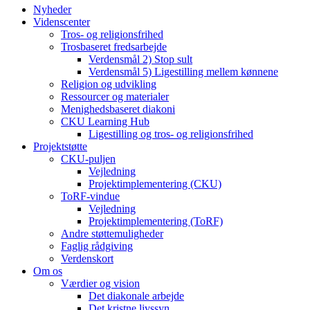
Nyheder
Videnscenter
Tros- og religionsfrihed
Trosbaseret fredsarbejde
Verdensmål 2) Stop sult
Verdensmål 5) Ligestilling mellem kønnene
Religion og udvikling
Ressourcer og materialer
Menighedsbaseret diakoni
CKU Learning Hub
Ligestilling og tros- og religionsfrihed
Projektstøtte
CKU-puljen
Vejledning
Projektimplementering (CKU)
ToRF-vindue
Vejledning
Projektimplementering (ToRF)
Andre støttemuligheder
Faglig rådgiving
Verdenskort
Om os
Værdier og vision
Det diakonale arbejde
Det kristne livssyn