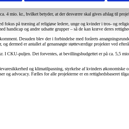
for at arbejde med tros- og religionsfrihed.
. 4 mio. kr., hvilket betyder, at der desværre skal gives afslag til proj
d fokus på træning af religiøse ledere, unge og kvinder i tros- og reli
med handicap og andre udsatte grupper – så de kan kræve deres rettighe
ærkomment. Desuden blev der i forbindelse med forårets ansøgningsrund
er, og dermed er antallet af genansøgte støtteværdige projekter ved efte
. I CKU-puljen. Det forventes, at bevillingsbudgettet er på ca. 5,5 mio. k
evaresikkerhed og klimatilpasning, styrkelse af kvinders økonomiske o
og advocacy. Fælles for alle projekterne er en rettighedsbaseret tilga