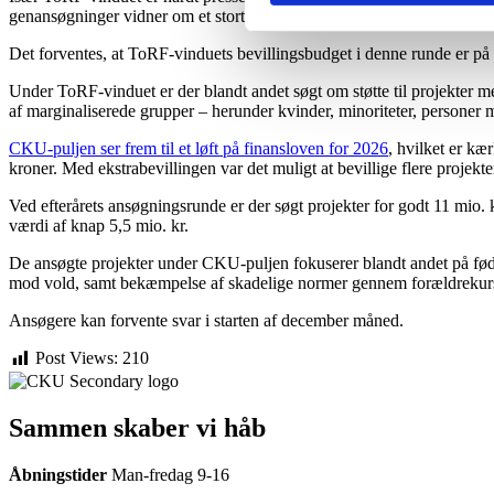
genansøgninger vidner om et stort potentiale og en betydelig interesse 
Det forventes, at ToRF-vinduets bevillingsbudget i denne runde er på ca
Under ToRF-vinduet er der blandt andet søgt om støtte til projekter me
af marginaliserede grupper – herunder kvinder, minoriteter, personer 
CKU-puljen ser frem til et løft på finansloven for 2026
, hvilket er k
kroner. Med ekstrabevillingen var det muligt at bevillige flere projekt
Ved efterårets ansøgningsrunde er der søgt projekter for godt 11 mio. kr
værdi af knap 5,5 mio. kr.
De ansøgte projekter under CKU-puljen fokuserer blandt andet på fød
mod vold, samt bekæmpelse af skadelige normer gennem forældrekurser 
Ansøgere kan forvente svar i starten af december måned.
Post Views:
210
Sammen skaber vi håb
Åbningstider
Man-fredag 9-16