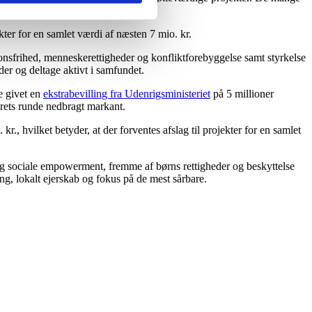
ekter for en samlet værdi af næsten 7 mio. kr.
gionsfrihed, menneskerettigheder og konfliktforebyggelse samt styrkelse
der og deltage aktivt i samfundet.
e givet en
ekstrabevilling fra Udenrigsministeriet
på 5 millioner
rårets runde nedbragt markant.
r., hvilket betyder, at der forventes afslag til projekter for en samlet
g sociale empowerment, fremme af børns rettigheder og beskyttelse
ng, lokalt ejerskab og fokus på de mest sårbare.