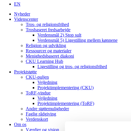
EN
Nyheder
Videnscenter
Tros- og religionsfrihed
Trosbaseret fredsarbejde
Verdensmål 2) Stop sult
Verdensmål 5) Ligestilling mellem kønnene
Religion og udvikling
Ressourcer og materialer
Menighedsbaseret diakoni
CKU Learning Hub
Ligestilling og tros- og religionsfrihed
Projektstøtte
CKU-puljen
Vejledning
Projektimplementering (CKU)
ToRF-vindue
Vejledning
Projektimplementering (ToRF)
Andre støttemuligheder
Faglig rådgiving
Verdenskort
Om os
Værdier og vision