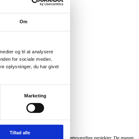
Om
 medier og til at analysere
nden for sociale medier,
e oplysninger, du har givet
Marketing
s på begge puljer.
Tillad alle
 godt 8 mio. kr. genansøgninger af støtteværdige projekter. De mange