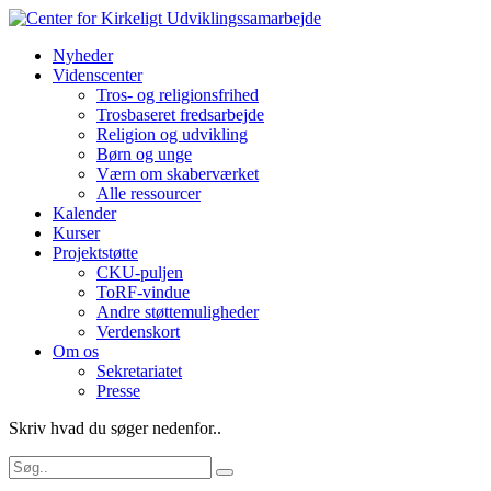
Nyheder
Videnscenter
Tros- og religionsfrihed
Trosbaseret fredsarbejde
Religion og udvikling
Børn og unge
Værn om skaberværket
Alle ressourcer
Kalender
Kurser
Projektstøtte
CKU-puljen
ToRF-vindue
Andre støttemuligheder
Verdenskort
Om os
Sekretariatet
Presse
Skriv hvad du søger nedenfor..