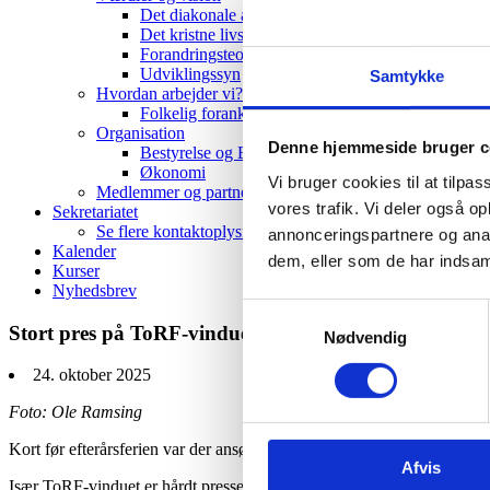
Det diakonale arbejde
Det kristne livssyn
Forandringsteori
Udviklingssyn
Samtykke
Hvordan arbejder vi?
Folkelig forankring
Organisation
Denne hjemmeside bruger c
Bestyrelse og Bevillingsudvalg
Økonomi
Vi bruger cookies til at tilpas
Medlemmer og partnere
vores trafik. Vi deler også 
Sekretariatet
Se flere kontaktoplysninger
annonceringspartnere og anal
Kalender
dem, eller som de har indsaml
Kurser
Nyhedsbrev
Samtykkevalg
Stort pres på ToRF-vinduet ved efterårets ansøgning
Nødvendig
24. oktober 2025
Foto: Ole Ramsing
Kort før efterårsferien var der ansøgningsfrist for CKU-puljen og ToR
Afvis
Især ToRF-vinduet er hårdt presset. Ved efterårets ansøgningsrunde er