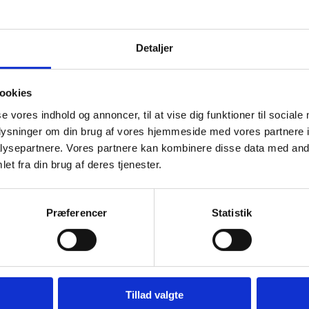
Detaljer
ookies
se vores indhold og annoncer, til at vise dig funktioner til sociale
oplysninger om din brug af vores hjemmeside med vores partnere i
ysepartnere. Vores partnere kan kombinere disse data med andr
et fra din brug af deres tjenester.
srunde
Præferencer
Statistik
F-vinduet. Som ved de tidligere ansøgningsrunder er der igen stort pre
Tillad valgte
 der indsendt ansøgninger om projekter for næsten 11 mio. kr., heraf er