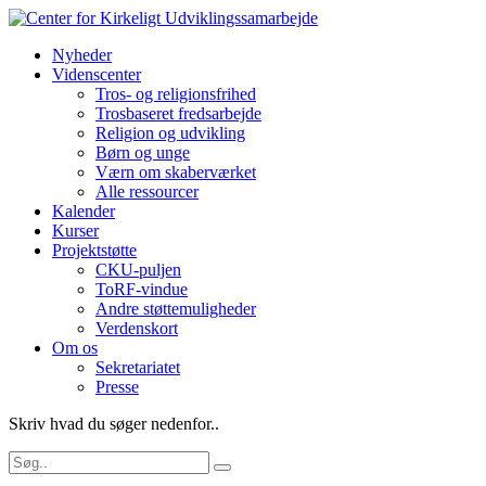
Nyheder
Videnscenter
Tros- og religionsfrihed
Trosbaseret fredsarbejde
Religion og udvikling
Børn og unge
Værn om skaberværket
Alle ressourcer
Kalender
Kurser
Projektstøtte
CKU-puljen
ToRF-vindue
Andre støttemuligheder
Verdenskort
Om os
Sekretariatet
Presse
Skriv hvad du søger nedenfor..