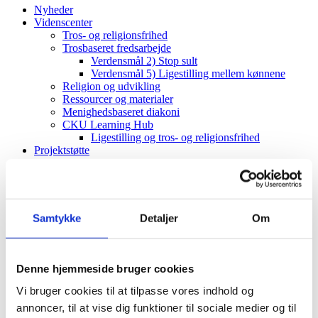
Nyheder
Videnscenter
Tros- og religionsfrihed
Trosbaseret fredsarbejde
Verdensmål 2) Stop sult
Verdensmål 5) Ligestilling mellem kønnene
Religion og udvikling
Ressourcer og materialer
Menighedsbaseret diakoni
CKU Learning Hub
Ligestilling og tros- og religionsfrihed
Projektstøtte
CKU-puljen
Vejledning
Projektimplementering (CKU)
ToRF-vindue
Vejledning
Samtykke
Detaljer
Om
Projektimplementering (ToRF)
Andre støttemuligheder
Faglig rådgiving
Verdenskort
Denne hjemmeside bruger cookies
Om os
Vi bruger cookies til at tilpasse vores indhold og
Værdier og vision
Det diakonale arbejde
annoncer, til at vise dig funktioner til sociale medier og til
Det kristne livssyn