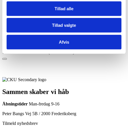
deadline) kl. 12.00
Tillad alle
Detaljer
Ansøgningsfrist for ansøgninger over 200.000kr til CKU-puljen og
Tillad valgte
ToRF-vinduet. Fristen udløber kl 12:00.
Tidspunkt
Afvis
10/10/2024
12:00
-
12:00
(GMT+02:00)
Sammen skaber vi håb
Åbningstider
Man-fredag 9-16
Peter Bangs Vej 5B / 2000 Frederiksberg
Tilmeld nyhedsbrev