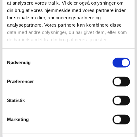
at analysere vores trafik. Vi deler også oplysninger om
Forandringsteori
din brug af vores hjemmeside med vores partnere inden
Udviklingssyn
Hvordan arbejder vi?
for sociale medier, annonceringspartnere og
Folkelig forankring
analysepartnere. Vores partnere kan kombinere disse
Organisation
data med andre oplysninger, du har givet dem, eller som
Bestyrelse og Bevillingsudvalg
Økonomi
de har indsamlet fra din brug af deres tjenester.
Medlemmer og partnere
Sekretariatet
Se flere kontaktoplysninger
Samtykkevalg
Kalender
Nødvendig
Kurser
Nyhedsbrev
Præferencer
ANSØGNINGSFRIST TORF-
Statistik
VINDUET (APPLICATION
DEADLINE) KL. 12.00
Marketing
10
okt
12:00
12:00
Ansøgningsfrist ToRF-vinduet (application