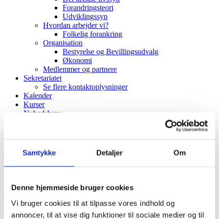
Forandringsteori
Udviklingssyn
Hvordan arbejder vi?
Folkelig forankring
Organisation
Bestyrelse og Bevillingsudvalg
Økonomi
Medlemmer og partnere
Sekretariatet
Se flere kontaktoplysninger
Kalender
Kurser
Nyhedsbrev
SEMINAR OM KRÆNKELSE
Samtykke
Detaljer
Om
OG MAGTFORHOLD
Denne hjemmeside bruger cookies
09
sep
11:00
14:30
Seminar om krænkelse og magtforhold
Vi bruger cookies til at tilpasse vores indhold og
annoncer, til at vise dig funktioner til sociale medier og til