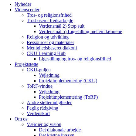
Nyheder
Videnscenter
Tros- og religionsfrihed
Trosbaseret fredsarbejde
Verdensmål 2) Stop sult
Verdensmål 5) Ligestilling mellem kønnene
Religion og udvikling
Ressourcer og materialer
Menighedsbaseret diakoni
CKU Learning Hub
Ligestilling og tros- og religionsfrihed
Projektstøtte
CKU-puljen
Vejledning
Projektimplementering (CKU)
ToRF-vindue
Vejledning
Projektimplementering (ToRF)
Andre støttemuligheder
Faglig rådgiving
Verdenskort
Om os
Værdier og vision
Det diakonale arbejde
Det kristne livssyn