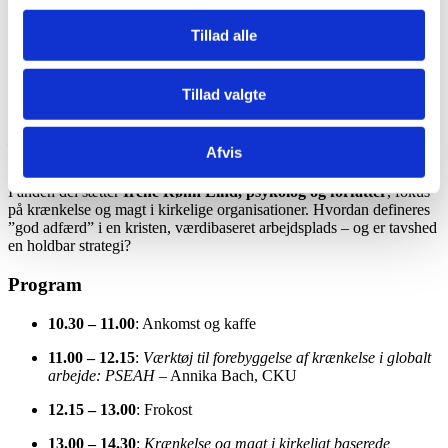
København
Tillad alle
Dansk Missionsråd inviterer til seminar om
god adfærd og
magtforhold
i kirkelige og internationale sammenhænge.
Tillad valgte
I første del introducerer
Annika Bach, seniorrådgiver i CKU
,
værktøjet
Protection from Sexual Exploitation, Abuse and
Harassment (PSEAH)
– et redskab til forebyggelse af krænkelse i
Afvis
globalt arbejde.
I anden del sætter
Irene Rønn Lind, psykolog og forfatter
, fokus
på krænkelse og magt i kirkelige organisationer. Hvordan defineres
”god adfærd” i en kristen, værdibaseret arbejdsplads – og er tavshed
en holdbar strategi?
Program
10.30 – 11.00
: Ankomst og kaffe
11.00 – 12.15
:
Værktøj til forebyggelse af krænkelse i globalt
arbejde: PSEAH
– Annika Bach, CKU
12.15 – 13.00
: Frokost
13.00 – 14.30
:
Krænkelse og magt i kirkeligt baserede