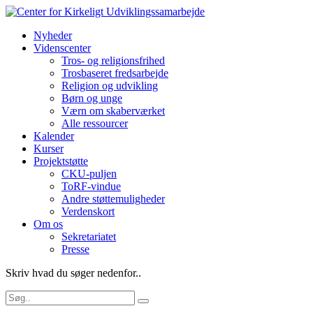
Nyheder
Videnscenter
Tros- og religionsfrihed
Trosbaseret fredsarbejde
Religion og udvikling
Børn og unge
Værn om skaberværket
Alle ressourcer
Kalender
Kurser
Projektstøtte
CKU-puljen
ToRF-vindue
Andre støttemuligheder
Verdenskort
Om os
Sekretariatet
Presse
Skriv hvad du søger nedenfor..