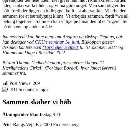
opretholder det hele tiden. Det giver håb midt i klimakrisen. Jorden
lider, skaberværket lider, og vi må gøre noget. Men samtidig er der
håb, fordi der ligger en indbygget kraft i skaberværket. Vi arbejder
sammen for et bæredygtigt klima. Vi arbejder sammen, fordi ”we all
belong together”. Sammen kan vi hjælpe hinanden til et ”rigere” liv
på den ene og anden måde.
Interesserede kan høre mere om Anafora og Biskop Thomas, når
han deltager ved
CKU’s seminar 14. juni
. Biskoppen gæster
desuden konferencen
‘Tørst efter Helhed’
8.-10. oktober, 2021 og
Himmelske Dage i Roskilde 2022.
Biskop Thomas’ helhedsteologi præsenteres i bogen ”I
Kærlighedens Cirkel” (Forlaget Boedal), hvor fotoet (øverst)
stammer fra.
Post Views:
269
Sammen skaber vi håb
Åbningstider
Man-fredag 9-16
Peter Bangs Vej 5B / 2000 Frederiksberg