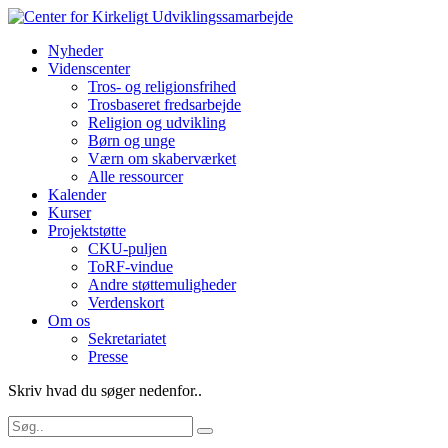
Nyheder
Videnscenter
Tros- og religionsfrihed
Trosbaseret fredsarbejde
Religion og udvikling
Børn og unge
Værn om skaberværket
Alle ressourcer
Kalender
Kurser
Projektstøtte
CKU-puljen
ToRF-vindue
Andre støttemuligheder
Verdenskort
Om os
Sekretariatet
Presse
Skriv hvad du søger nedenfor..