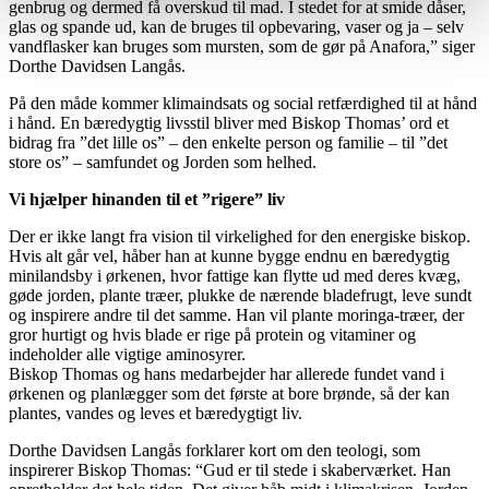
genbrug og dermed få overskud til mad. I stedet for at smide dåser,
glas og spande ud, kan de bruges til opbevaring, vaser og ja – selv
vandflasker kan bruges som mursten, som de gør på Anafora,” siger
Dorthe Davidsen Langås.
På den måde kommer klimaindsats og social retfærdighed til at hånd
i hånd. En bæredygtig livsstil bliver med Biskop Thomas’ ord et
bidrag fra ”det lille os” – den enkelte person og familie – til ”det
store os” – samfundet og Jorden som helhed.
Vi hjælper hinanden til et ”rigere” liv
Der er ikke langt fra vision til virkelighed for den energiske biskop.
Hvis alt går vel, håber han at kunne bygge endnu en bæredygtig
minilandsby i ørkenen, hvor fattige kan flytte ud med deres kvæg,
gøde jorden, plante træer, plukke de nærende bladefrugt, leve sundt
og inspirere andre til det samme. Han vil plante moringa-træer, der
gror hurtigt og hvis blade er rige på protein og vitaminer og
indeholder alle vigtige aminosyrer.
Biskop Thomas og hans medarbejder har allerede fundet vand i
ørkenen og planlægger som det første at bore brønde, så der kan
plantes, vandes og leves et bæredygtigt liv.
Dorthe Davidsen Langås forklarer kort om den teologi, som
inspirerer Biskop Thomas: “Gud er til stede i skaberværket. Han