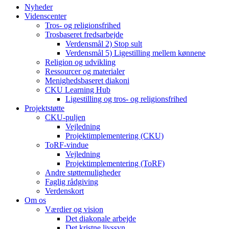
Nyheder
Videnscenter
Tros- og religionsfrihed
Trosbaseret fredsarbejde
Verdensmål 2) Stop sult
Verdensmål 5) Ligestilling mellem kønnene
Religion og udvikling
Ressourcer og materialer
Menighedsbaseret diakoni
CKU Learning Hub
Ligestilling og tros- og religionsfrihed
Projektstøtte
CKU-puljen
Vejledning
Projektimplementering (CKU)
ToRF-vindue
Vejledning
Projektimplementering (ToRF)
Andre støttemuligheder
Faglig rådgiving
Verdenskort
Om os
Værdier og vision
Det diakonale arbejde
Det kristne livssyn