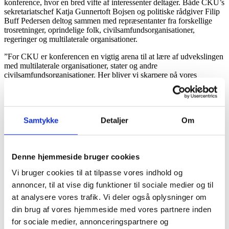
konference, hvor en bred vifte af interessenter deltager. Både CKU’s
sekretariatschef Katja
Gunnertoft Bojsen og politiske rådgiver Filip
Buff Pedersen deltog sammen med repræsentanter fra forskellige
trosretninger, oprindelige folk, civilsamfundsorganisationer,
regeringer og multilaterale organisationer.
”For CKU er konferencen en vigtig arena til at lære af udvekslingen
med multilaterale organisationer, stater og andre
civilsamfundsorganisationer. Her bliver vi skarpere på vores
mærkesager og deler erfaringer fra vores eget arbejde, vores
medlemsorganisationers og deres partneres arbejde. F.eks. var det
meget lærerigt at høre om hvordan
www.forb-learning.org
platformens
Local change makers course
med stor succes er blevet
Samtykke
Detaljer
Om
anvendt i Sydamerika, Afrika og Kaukasus,” forklarer Filip Buff
Pedersen
I 2024 er det Brasilien, som bestrider formandsposten, og derfor var
Denne hjemmeside bruger cookies
konferencens tema: ”Leave No One Behind: The Well-Being of the
Planet and It’s People” – afledt af Brasiliens eget G20-tema:
Vi bruger cookies til at tilpasse vores indhold og
”Building a just world and sustainable planet”.
annoncer, til at vise dig funktioner til sociale medier og til
Hele konferencen blev åbnet med en ceremoni, hvor repræsentanter
at analysere vores trafik. Vi deler også oplysninger om
fra alle tilstedeværende trosretninger, delte en refleksion, et ønske
din brug af vores hjemmeside med vores partnere inden
eller en bøn for verden. Åbningsceremonien blev efterfulgt af
diskussioner om religiøst engagement i fødevaresikkerhed,
for sociale medier, annonceringspartnere og