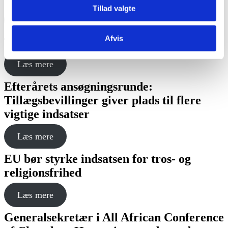
Tillad valgte
Læs mere
Afvis
Tro møder ligestilling
Læs mere
Efterårets ansøgningsrunde:
Tillægsbevillinger giver plads til flere
vigtige indsatser
Læs mere
EU bør styrke indsatsen for tros- og
religionsfrihed
Læs mere
Generalsekretær i All African Conference