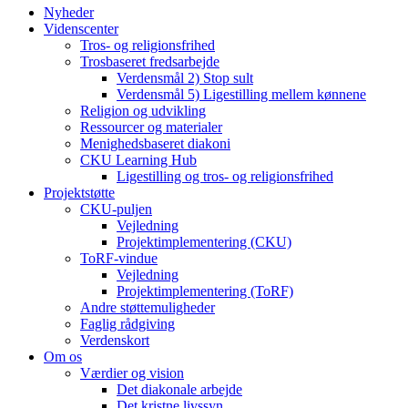
Nyheder
Videnscenter
Tros- og religionsfrihed
Trosbaseret fredsarbejde
Verdensmål 2) Stop sult
Verdensmål 5) Ligestilling mellem kønnene
Religion og udvikling
Ressourcer og materialer
Menighedsbaseret diakoni
CKU Learning Hub
Ligestilling og tros- og religionsfrihed
Projektstøtte
CKU-puljen
Vejledning
Projektimplementering (CKU)
ToRF-vindue
Vejledning
Projektimplementering (ToRF)
Andre støttemuligheder
Faglig rådgiving
Verdenskort
Om os
Værdier og vision
Det diakonale arbejde
Det kristne livssyn