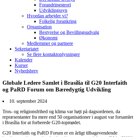
Forandringsteori
Udviklingssyn
Hvordan arbejder vi?
Folkelig forankring
Organisation
Bestyrelse og Bevillingsudvalg
Økonomi
Medlemmer og partnere
Sekretariatet
Se flere kontaktoplysninger
Kalender
Kurser
Nyhedsbrev
Globale Ledere Samlet i Brasília til G20 Interfaith
og PaRD Forum om Bæredygtig Udvikling
10. september 2024
Tros- og religionsfrihed og klima var højt på dagsordenen, da
repræsentanter fra mere end 50 organisationer i august var forsamlet
i Brasília for at forberede G20-topmødet.
G20 Interfaith og PaRD Forum er en årligt tilbagevendende