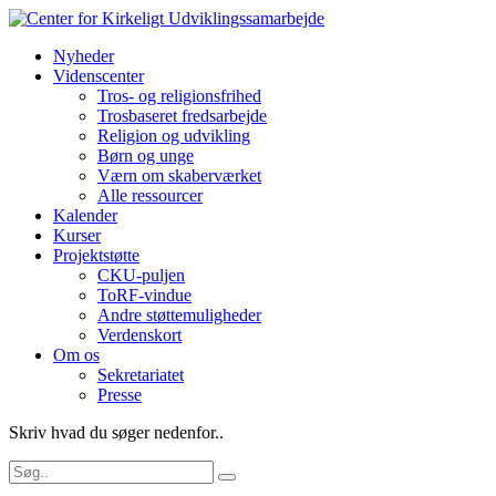
Nyheder
Videnscenter
Tros- og religionsfrihed
Trosbaseret fredsarbejde
Religion og udvikling
Børn og unge
Værn om skaberværket
Alle ressourcer
Kalender
Kurser
Projektstøtte
CKU-puljen
ToRF-vindue
Andre støttemuligheder
Verdenskort
Om os
Sekretariatet
Presse
Skriv hvad du søger nedenfor..