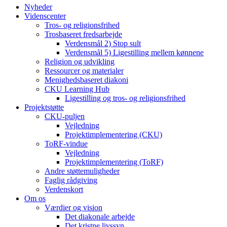
Nyheder
Videnscenter
Tros- og religionsfrihed
Trosbaseret fredsarbejde
Verdensmål 2) Stop sult
Verdensmål 5) Ligestilling mellem kønnene
Religion og udvikling
Ressourcer og materialer
Menighedsbaseret diakoni
CKU Learning Hub
Ligestilling og tros- og religionsfrihed
Projektstøtte
CKU-puljen
Vejledning
Projektimplementering (CKU)
ToRF-vindue
Vejledning
Projektimplementering (ToRF)
Andre støttemuligheder
Faglig rådgiving
Verdenskort
Om os
Værdier og vision
Det diakonale arbejde
Det kristne livssyn