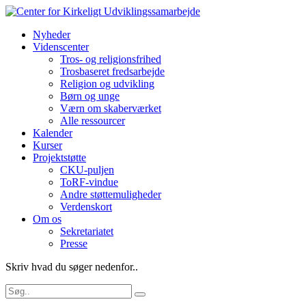
Nyheder
Videnscenter
Tros- og religionsfrihed
Trosbaseret fredsarbejde
Religion og udvikling
Børn og unge
Værn om skaberværket
Alle ressourcer
Kalender
Kurser
Projektstøtte
CKU-puljen
ToRF-vindue
Andre støttemuligheder
Verdenskort
Om os
Sekretariatet
Presse
Skriv hvad du søger nedenfor..