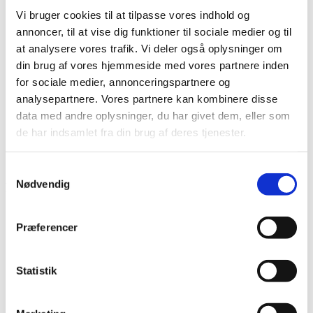
Vi bruger cookies til at tilpasse vores indhold og
annoncer, til at vise dig funktioner til sociale medier og til
at analysere vores trafik. Vi deler også oplysninger om
din brug af vores hjemmeside med vores partnere inden
for sociale medier, annonceringspartnere og
analysepartnere. Vores partnere kan kombinere disse
data med andre oplysninger, du har givet dem, eller som
de har indsamlet fra din brug af deres tjenester.
Samtykkevalg
Nødvendig
Projekttyper
Større projekter (op til 1.000.000 kr.)
Præferencer
Formålet er at forbedre levevilkårene for fattige og
marginaliserede målgrupper. Projektets samlede budget kan
Statistik
godt være større end 1.000.000, da CKU gerne ser, at man
inkluderer øvrige eksterne eller egenfinansielle bidrag. Der er
ingen begrænsninger for egenfinansieringen størrelse.
Projektforløbet varer typisk fra halvandet til tre år og