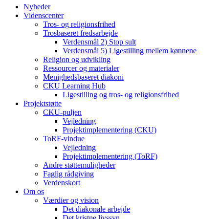
Nyheder
Videnscenter
Tros- og religionsfrihed
Trosbaseret fredsarbejde
Verdensmål 2) Stop sult
Verdensmål 5) Ligestilling mellem kønnene
Religion og udvikling
Ressourcer og materialer
Menighedsbaseret diakoni
CKU Learning Hub
Ligestilling og tros- og religionsfrihed
Projektstøtte
CKU-puljen
Vejledning
Projektimplementering (CKU)
ToRF-vindue
Vejledning
Projektimplementering (ToRF)
Andre støttemuligheder
Faglig rådgiving
Verdenskort
Om os
Værdier og vision
Det diakonale arbejde
Det kristne livssyn