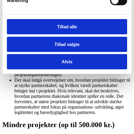
Marketing
afhænger af budgetstørrelse og formål. Større projekter
forudsætter en vis erfaring.
Det forventes, at projektet indeholder både
kapacitetsudvikling og fortalervirksomhed, og at partneren gør
aktivt brug af sit diakonale mandat, erfaring og netværk, hvor
Tillad alle
det er relevant. Projektet må gerne indeholde strategiske
serviceydelser, men ansøgningen skal klart beskrive
sammenhængen mellem strategiske serviceydelser,
Tillad valgte
kapacitetsudvikling og fortalervirksomhed og hvordan disse
elementer tilsammen bidrager til den ønskede forandring.
Projektbeskrivelse og ansøgning skal i udgangspunktet være
Afvis
formuleret af partneren, som har identificeret
problemstillingen, og som også er ansvarlig for
projektimplementeringen.
Der skal indgå overvejelser om, hvordan projektet bidrager til
at styrke partnerskabet, og hvilken værdi partnerskabet
bringer ind i projektet. Hvis relevant, skal det beskrives,
hvordan partnerens diakonale identitet spiller en rolle. Det
forventes, at større projekter bidrager til at udvikle stærke
partnerskaber med fokus på organisations- udvikling, øget
legitimitet og bæredygtighed hos partneren.
Mindre projekter (op til 500.000 kr.)