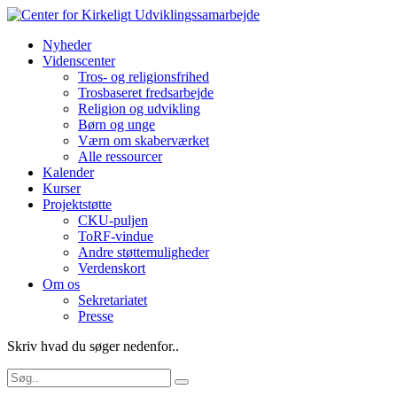
Nyheder
Videnscenter
Tros- og religionsfrihed
Trosbaseret fredsarbejde
Religion og udvikling
Børn og unge
Værn om skaberværket
Alle ressourcer
Kalender
Kurser
Projektstøtte
CKU-puljen
ToRF-vindue
Andre støttemuligheder
Verdenskort
Om os
Sekretariatet
Presse
Skriv hvad du søger nedenfor..