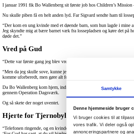
I januar 1991 fik Bo Wallenberg sit første job hos Children’s Mission 
Nu skulle piben få en helt anden lyd. Far Sigvard sendte ham til lossep
“Der kom en ung kvinde med et døende barn, som hun lagde i mine arm
Jeg skyndte mig at bære barnet væk fra lossepladsen og køre det på hos
døde det.”
Vred på Gud
“Dette var første gang jeg blev vred på Gud. Hvorfor bliver jeg revet 
“Men da jeg skulle sove, kunne jeg kun se babyen og moderen foran mig o
komme uforberedt, men gøre alt for at redde så mange som muligt.”
Da Bo Wallenberg kom hjem, indsamlede han sin første million til Child
Samtykke
gennem Operation Dagsværk.
Og så skete der noget uventet.
Denne hjemmeside bruger c
Hjerte for Tjernobyl-børn
Vi bruger cookies til at tilpas
vores trafik. Vi deler også 
“Telefonen ringende, og en kvinde spurgte: ‘Har du hjerte for Tjernoby
annonceringspartnere og anal
‘For Gud har sagt, at du vil hjælpe mig.’ Da genkendte jeg Guds ste