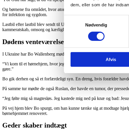
dem, eller som de har indsaml
Og børnene fra området, hvor atomkatastrofen på Tjernobyl-værket spre
for infektion og sygdom.
Samtykkevalg
Lastbil efter lastbil blev sendt til Ukraine med medicin og hospitalsud
Nødvendig
kammeratskab, omsorg og kærlighed. Over 2.000 Tjernobyl-børn har g
Dødens venteværelse
I Ukraine har Bo Wallenberg mødt mange syge børn, hvis forældre så C
Afvis
“Vi kom til et børnehjem, hvor jeg vidste, der ville være 70 børn, men 
gøre.”
Bo gik derhen og så et forfærdeligt syn. En dreng, hvis forældre ha
På samme tur mødte de også Ruslan, der havde en tumor, der pressede
“Jeg følte mig så magtesløs. Jeg kastede mig ned på knæ og bad: Jesus
På vej hjem blev Bo spurgt, om han kunne tænke sig at modtage hjælp 
børnehjemmet renoveret.
Geder skaber indtægt