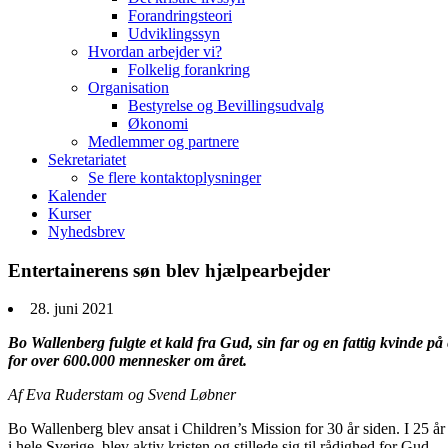
Forandringsteori
Udviklingssyn
Hvordan arbejder vi?
Folkelig forankring
Organisation
Bestyrelse og Bevillingsudvalg
Økonomi
Medlemmer og partnere
Sekretariatet
Se flere kontaktoplysninger
Kalender
Kurser
Nyhedsbrev
Entertainerens søn blev hjælpearbejder
28. juni 2021
Bo Wallenberg fulgte et kald fra Gud, sin far og en fattig kvinde på
for over 600.000 mennesker om året.
Af Eva Ruderstam og Svend Løbner
Bo Wallenberg blev ansat i Children’s Mission for 30 år siden. I 25 år
i hele Sverige, blev aktiv kristen og stillede sig til rådighed for Gud.