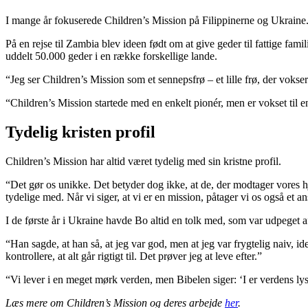
I mange år fokuserede Children’s Mission på Filippinerne og Ukraine. M
På en rejse til Zambia blev ideen født om at give geder til fattige fam
uddelt 50.000 geder i en række forskellige lande.
“Jeg ser Children’s Mission som et sennepsfrø – et lille frø, der vokser 
“Children’s Mission startede med en enkelt pionér, men er vokset til en 
Tydelig kristen profil
Children’s Mission har altid været tydelig med sin kristne profil.
“Det gør os unikke. Det betyder dog ikke, at de, der modtager vores hjæ
tydelige med. Når vi siger, at vi er en mission, påtager vi os også et a
I de første år i Ukraine havde Bo altid en tolk med, som var udpeget a
“Han sagde, at han så, at jeg var god, men at jeg var frygtelig naiv, id
kontrollere, at alt går rigtigt til. Det prøver jeg at leve efter.”
“Vi lever i en meget mørk verden, men Bibelen siger: ‘I er verdens lys’
Læs mere om Children’s Mission og deres arbejde
her
.