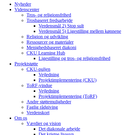
Nyheder
Videnscenter
Tros- og religionsfrihed
Trosbaseret fredsarbejde
Verdensmål 2) Stop sult
Verdensmål 5) Ligestilling mellem kønnene
Religion og udvikling
Ressourcer og materialer
Menighedsbaseret diakoni
CKU Learning Hub
Ligestilling og tros- og religionsfrihed
Projektstøtte
CKU-puljen
Vejledning
Projektimplementering (CKU)
ToRF-vindue
Vejledning
Projektimplementering (ToRF)
Andre støttemuligheder
Faglig rådgiving
Verdenskort
Om os
Værdier og vision
Det diakonale arbejde
Det kristne livssyn