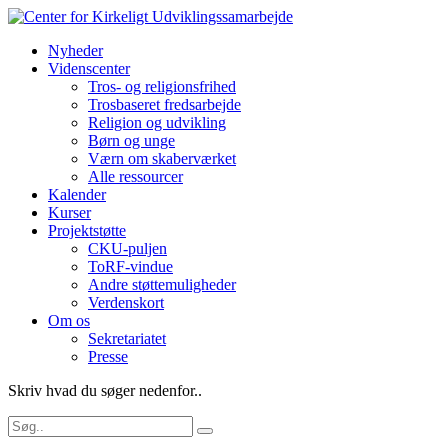
Nyheder
Videnscenter
Tros- og religionsfrihed
Trosbaseret fredsarbejde
Religion og udvikling
Børn og unge
Værn om skaberværket
Alle ressourcer
Kalender
Kurser
Projektstøtte
CKU-puljen
ToRF-vindue
Andre støttemuligheder
Verdenskort
Om os
Sekretariatet
Presse
Skriv hvad du søger nedenfor..