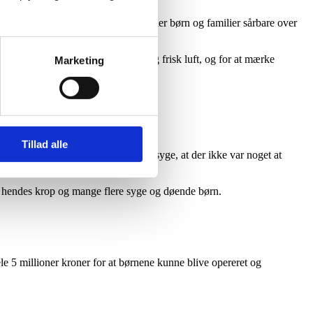
edbryder immunforsvaret og efterlader børn og familier sårbare over
 få næringsrig kost, masser af sol og frisk luft, og for at mærke
Marketing
Tillad alle
ar i dødens venteværelse; de var så syge, at der ikke var noget at
r hendes krop og mange flere syge og døende børn.
e 5 millioner kroner for at børnene kunne blive opereret og