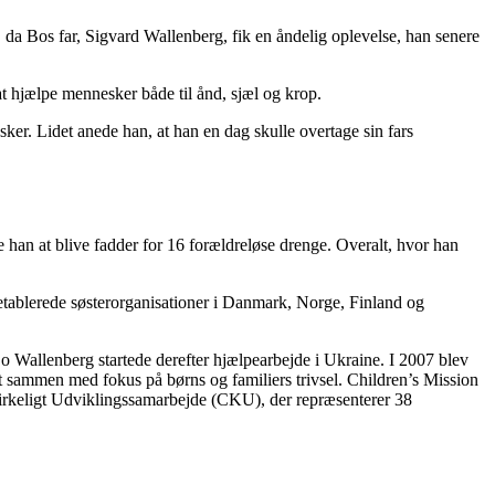
 da Bos far, Sigvard Wallenberg, fik en åndelig oplevelse, han senere
 hjælpe mennesker både til ånd, sjæl og krop.
ker. Lidet anede han, at han en dag skulle overtage sin fars
 han at blive fadder for 16 forældreløse drenge. Overalt, hvor han
 etablerede søsterorganisationer i Danmark, Norge, Finland og
Bo Wallenberg startede derefter hjælpearbejde i Ukraine. I 2007 blev
 sammen med fokus på børns og familiers trivsel. Children’s Mission
Kirkeligt Udviklingssamarbejde (CKU), der repræsenterer 38