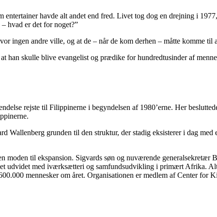
entertainer havde alt andet end fred. Livet tog dog en drejning i 1977,
 – hvad er det for noget?”
 ingen andre ville, og at de – når de kom derhen – måtte komme til at
at han skulle blive evangelist og prædike for hundredtusinder af mennes
delse rejste til Filippinerne i begyndelsen af 1980’erne. Her besluttede
ippinerne.
d Wallenberg grunden til den struktur, der stadig eksisterer i dag med
 tiden moden til ekspansion. Sigvards søn og nuværende generalsekretær 
et udvidet med iværksætteri og samfundsudvikling i primært Afrika. Alt
ng 600.000 mennesker om året. Organisationen er medlem af Center for 