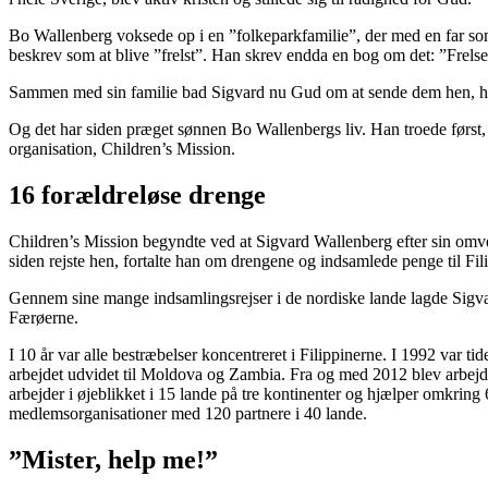
Bo Wallenberg voksede op i en ”folkeparkfamilie”, der med en far som 
beskrev som at blive ”frelst”. Han skrev endda en bog om det: ”Frelse
Sammen med sin familie bad Sigvard nu Gud om at sende dem hen, hvor
Og det har siden præget sønnen Bo Wallenbergs liv. Han troede først, 
organisation, Children’s Mission.
16 forældreløse drenge
Children’s Mission begyndte ved at Sigvard Wallenberg efter sin omven
siden rejste hen, fortalte han om drengene og indsamlede penge til Fil
Gennem sine mange indsamlingsrejser i de nordiske lande lagde Sigvar
Færøerne.
I 10 år var alle bestræbelser koncentreret i Filippinerne. I 1992 var
arbejdet udvidet til Moldova og Zambia. Fra og med 2012 blev arbejd
arbejder i øjeblikket i 15 lande på tre kontinenter og hjælper omkri
medlemsorganisationer med 120 partnere i 40 lande.
”Mister, help me!”