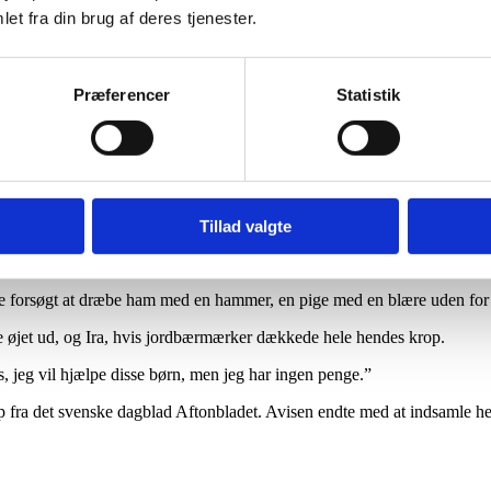
et fra din brug af deres tjenester.
dte radioaktivt nedfald, havde virkelig brug for hjælp. Stråleskader n
styr. Samtidig blev børnene inviteret på sommerlejr i Skandinavien for at
Præferencer
Statistik
ennem årene modtaget rehabilitering i de nordiske lande.
hildren’s Mission som en sidste chance for at få hjælp.
Tillad valgte
vi så kun 50. Da jeg spurgte efter de andre børn, fik jeg at vide, at de v
vde forsøgt at dræbe ham med en hammer, en pige med en blære uden fo
 øjet ud, og Ira, hvis jordbærmærker dækkede hele hendes krop.
, jeg vil hjælpe disse børn, men jeg har ingen penge.”
fra det svenske dagblad Aftonbladet. Avisen endte med at indsamle hel