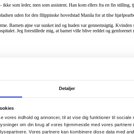
– ikke som leder, men som assistent. Han kom ellers fra en fin stilling,
ladsen uden for den filippinske hovedstad Manila for at tilse hjælpearbej
e. Barnets øjne var sunket ind og huden var gennemsigtig. Kvinden sa
pitalet. Jeg forestillede mig, at barnet ville blive reddet og genforene
væk fra mit job og ender i dette, hvis børnene alligevel dør? Dette arbej
g høre ordene: ‘Mister, help me!’ Så jeg tog et valg for livet. Jeg beslu
ren’s Mission ved at besøge skoler, engagere elever og lærere og lade h
Detaljer
ookies
se vores indhold og annoncer, til at vise dig funktioner til sociale
oplysninger om din brug af vores hjemmeside med vores partnere i
l-børnene?’ Jeg ville svare, at jeg har hjerte for børn i alle mulige la
ysepartnere. Vores partnere kan kombinere disse data med andr
mme,” fortæller Bo Wallenberg.