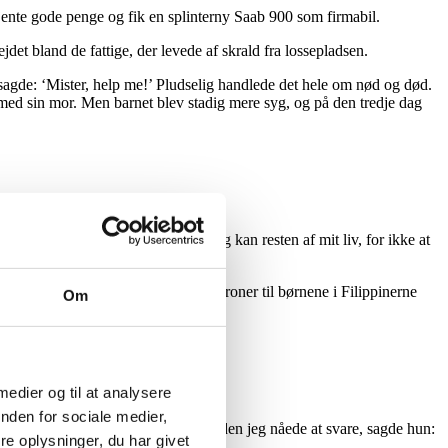
 tjente gode penge og fik en splinterny Saab 900 som firmabil.
det bland de fattige, der levede af skrald fra lossepladsen.
gde: ‘Mister, help me!’ Pludselig handlede det hele om nød og død.
t med sin mor. Men barnet blev stadig mere syg, og på den tredje dag
de er ikke noget for mig!”
ttede mig for at gøre alt, hvad jeg kan resten af mit liv, for ikke at
ver elev arbejde for at tjene 100 kroner til børnene i Filippinerne
Om
 medier og til at analysere
nden for sociale medier,
nde, men jeg har ingen penge. Men inden jeg nåede at svare, sagde hun:
e oplysninger, du har givet