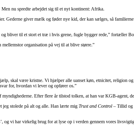
en nu spredte arbejdet sig til et nyt kontinent: Afrika.
ilier. Gederne giver mælk og føder nye kid, der kan sælges, så familiern
og bliver til et stort et træ i hvis grene, fugle bygger rede,” fortæller 
mellemstor organisation på vej til at blive større.”
lp, skal være kristne. Vi hjælper alle uanset køn, etnicitet, religion og
nsvar for, hvordan vi lever og opfører os.”
f myndighederne. Efter flere år tilstod tolken, at han var KGB-agent, d
et jeg stolede på alt og alle. Han lærte mig
Trust and Control
– Tillid og
, og vi har virkelig brug for at lyse op i verden gennem vores livsvigti