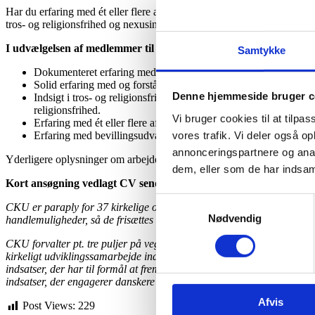
Har du erfaring med ét eller flere af følgende temaer, som figurerer i
tros- og religionsfrihed og nexusindsatser i tilknytning til Danmark
I udvælgelsen af medlemmer til bevillingsudvalget vil der blive la
Samtykke
Dokumenteret erfaring med formulering, vurdering og gennemførs
Solid erfaring med og forståelse for de kirkelige organisatione
Denne hjemmeside bruger c
Indsigt i tros- og religionsfrihed som formuleret i FN´s mennes
religionsfrihed.
Vi bruger cookies til at tilpas
Erfaring med ét eller flere af ansøgningsporteføljernes temaer.
vores trafik. Vi deler også 
Erfaring med bevillingsudvalg eller tilsvarende, og evne til at le
annonceringspartnere og anal
Yderligere oplysninger om arbejdet som medlem af bevillingsudvalget 
dem, eller som de har indsaml
Kort ansøgning vedlagt CV sendes til
bbu@cku.dk
. Ansøgningsfr
Samtykkevalg
CKU er paraply for 37 kirkelige og trosbaserede organisationer og 12
Nødvendig
handlemuligheder, så de frisættes til et bedre liv.
CKU forvalter pt. tre puljer på vegne af Udenrigsministeriet: CKU-p
kirkeligt udviklingssamarbejde inden for alle Verdensmål. Puljen for T
indsatser, der har til formål at fremme tros- og religionsfrihed. GLO
indsatser, der engagerer danskere under uddannelse i globale udvikl
Afvis
Post Views:
229