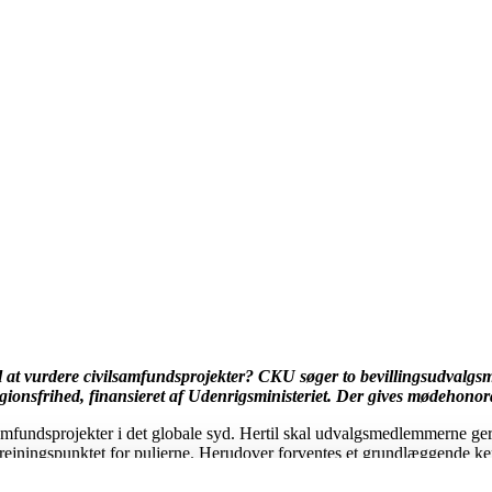
at vurdere civilsamfundsprojekter? CKU søger to bevillingsudvalgsmed
ionsfrihed, finansieret af Udenrigsministeriet. Der gives mødehonorar
undsprojekter i det globale syd. Hertil skal udvalgsmedlemmerne gerne
omdrejningspunktet for puljerne. Herudover forventes et grundlæggende 
get for puljen for Tros- og Religionsfrihed.