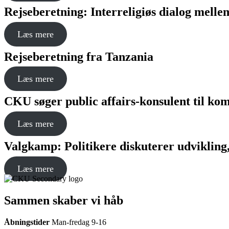
Rejseberetning: Interreligiøs dialog mel
Læs mere
Rejseberetning fra Tanzania
Læs mere
CKU søger public affairs-konsulent til ko
Læs mere
Valgkamp: Politikere diskuterer udvikling,
Læs mere
Sammen skaber vi håb
Åbningstider
Man-fredag 9-16