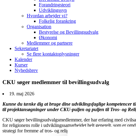
Forandringsteori
Udviklingssyn
Hvordan arbejder vi?
Folkelig forankring
Organisation
Bestyrelse og Bevillingsudvalg
Økonomi
Medlemmer og partnere
Sekretariatet
Se flere kontaktoplysninger
Kalender
Kurser
Nyhedsbrev
CKU søger medlemmer til bevillingsudvalg
19. maj 2026
Kunne du tænke dig at bruge dine udviklingsfaglige kompetencer til 
til projektansøgninger under CKU-puljen og puljen til Tros- og Relig
CKU søger bevillingsudvalgsmedlemmer, der har erfaring med civilsamf
for religionens rolle i udviklingssamarbejdet helt generelt, som er 
strategi for fremme af tros- og religionsfrihed – sidstnævnte er grundla