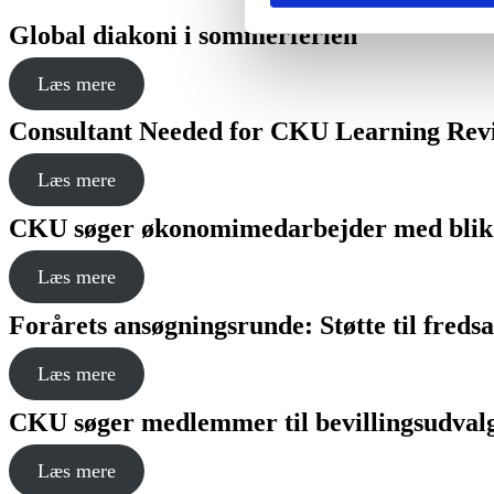
Global diakoni i sommerferien
Læs mere
Consultant Needed for CKU Learning Revi
Læs mere
CKU søger økonomimedarbejder med blik f
Læs mere
Forårets ansøgningsrunde: Støtte til fredsar
Læs mere
CKU søger medlemmer til bevillingsudval
Læs mere