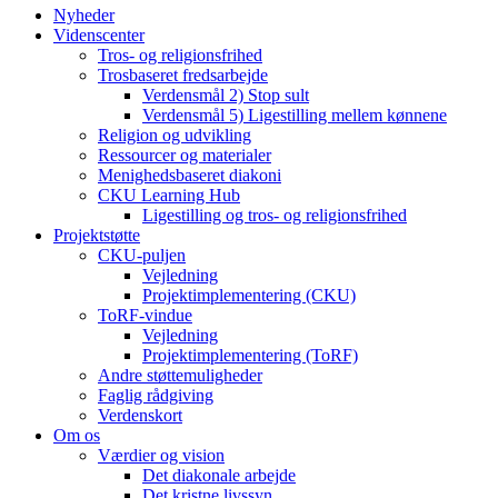
Nyheder
Videnscenter
Tros- og religionsfrihed
Trosbaseret fredsarbejde
Verdensmål 2) Stop sult
Verdensmål 5) Ligestilling mellem kønnene
Religion og udvikling
Ressourcer og materialer
Menighedsbaseret diakoni
CKU Learning Hub
Ligestilling og tros- og religionsfrihed
Projektstøtte
CKU-puljen
Vejledning
Projektimplementering (CKU)
ToRF-vindue
Vejledning
Projektimplementering (ToRF)
Andre støttemuligheder
Faglig rådgiving
Verdenskort
Om os
Værdier og vision
Det diakonale arbejde
Det kristne livssyn