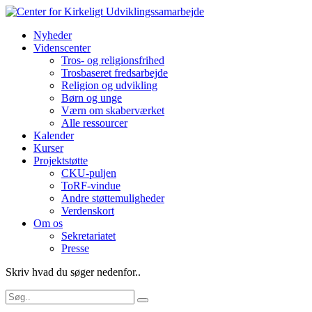
Nyheder
Videnscenter
Tros- og religionsfrihed
Trosbaseret fredsarbejde
Religion og udvikling
Børn og unge
Værn om skaberværket
Alle ressourcer
Kalender
Kurser
Projektstøtte
CKU-puljen
ToRF-vindue
Andre støttemuligheder
Verdenskort
Om os
Sekretariatet
Presse
Skriv hvad du søger nedenfor..