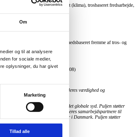
rnebeskyttelse, værn om skaberværket (klima), trosbaseret fredsarbejde,
Om
 hjemme.
gionsfrihed samt erfaring med rettighedsbaseret fremme af tros- og
 medier og til at analysere
nden for sociale medier,
e oplysninger, du har givet
ieper Buskov (
bbu@cku.dk
/ 81724008)
læggende forandring og styrkelse af deres værdighed og
Marketing
 med deres samarbejdspartnere i det globale syd. Puljen støtter
nske civilsamfundsorganisationer og deres samarbejdspartnere til
isationer og uddannelsesinstitutioner i Danmark. Puljen støtter
Tillad alle