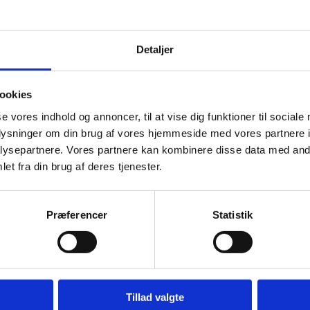
 ansøgningsporteføljerne under puljerne, er det også en fordel. F.eks. bø
s Naboskabsprogram.
gt vægt på:
Detaljer
el af udviklingsindsatser i civilsamfundet i det globale syd.
r, andre trosbaserede aktører og deres indsatser og arbejdsformer ude og
ookies
kerettighedserklæringer og Danmarks strategi for fremme af tros- og reli
se vores indhold og annoncer, til at vise dig funktioner til sociale
oplysninger om din brug af vores hjemmeside med vores partnere i
vere rettidigt i et system med deadlines.
ysepartnere. Vores partnere kan kombinere disse data med andr
fås ved henvendelse til: Koordinator for bevillingssystemet Birgitte St
et fra din brug af deres tjenester.
ist er onsdag den 10. juni 2026.
0 partnere i 40 lande. Vi ønsker, at verdens fattigste oplever en grund
Præferencer
Statistik
uljen på 30 mio. kr. årligt, som kun CKU’s medlemmer kan søge sammen
ros- og Religionsfrihed på 15 mio. kr. årligt, der kan søges af alle da
BUS-puljen på 18,8 mio. kr. årligt, som kan søges af civilsamfundsorgan
ingsspørgsmål.
Tillad valgte